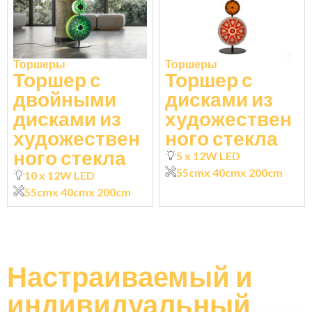
Торшеры
Торшеры
Торшер с
Торшер с
двойными
дисками из
дисками из
художествен
художествен
ного стекла
ного стекла
5 x 12W LED
55cm
x 40cm
x 200cm
10 x 12W LED
55cm
x 40cm
x 200cm
Настраиваемый
и
индивидуальный