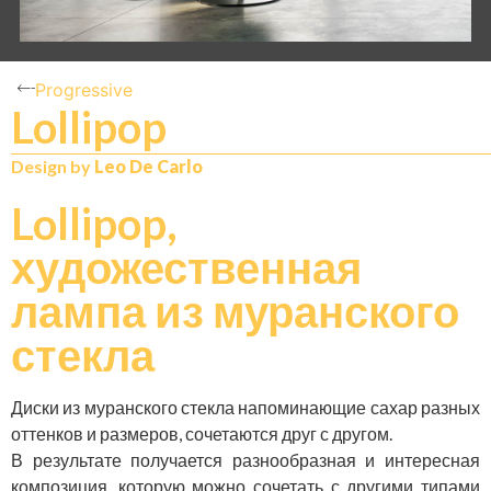
Progressive
Lollipop
N
IT
Design by
Leo De Carlo
Lollipop,
художественная
лампа из муранского
стекла
Диски из муранского стекла напоминающие сахар разных
оттенков и размеров, сочетаются друг с другом.
В результате получается разнообразная и интересная
композиция, которую можно сочетать с другими типами