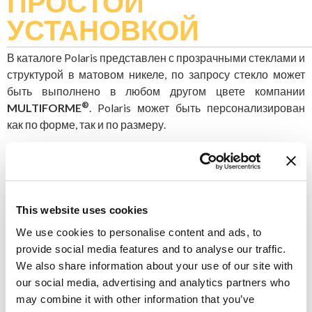
ПРОСТОЙ
УСТАНОВКОЙ
В каталоге Polaris представлен с прозрачными стеклами и
структурой в матовом никеле, по запросу стекло может
быть выполнено в любом другом цвете компании
®
MULTIFORME
. Polaris может быть персонализирован
как по форме, так и по размеру.
Существует множество вариантов его кастомизации,
один из которых структура большого размера. Этот
вариант может быть
идеальным решением
для
гостиниц, конференц-залов и других общественных
This website uses cookies
помещений. Polaris можно так же легко адаптировать к
We use cookies to personalise content and ads, to
жилым проектам, изменив его размер.
provide social media features and to analyse our traffic.
We also share information about your use of our site with
our social media, advertising and analytics partners who
Слушайте специальный плейлист
may combine it with other information that you’ve