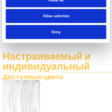
Allow all
Муранское
стекло
Allow selection
10 x MAX 40W - G9
40cm
x 95cm
x 50cm
Deny
Настраиваемый
и
индивидуальный
Доступные цвета