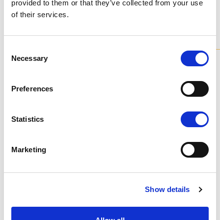
provided to them or that they’ve collected from your use
of their services.
Модели
из коллекции
Consent
Все наши люстры доступны в различных вариантах и ​​
Necessary
Selection
полностью индивидуализируются.
Preferences
PL7520R-40x95x50-N1
Statistics
Marketing
Show details
Потолочные
Современны
й светильник