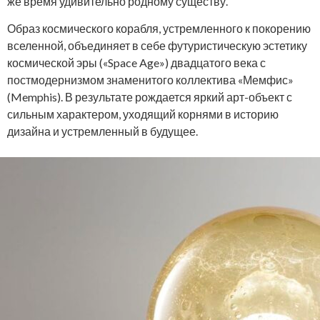
же время удивительно родному существу.
Образ космического корабля, устремленного к покорению
вселенной, объединяет в себе футуристическую эстетику
космической эры («Space Age») двадцатого века с
постмодернизмом знаменитого коллектива «Мемфис»
(Memphis). В результате рождается яркий арт-объект с
сильным характером, уходящий корнями в историю
дизайна и устремленный в будущее.