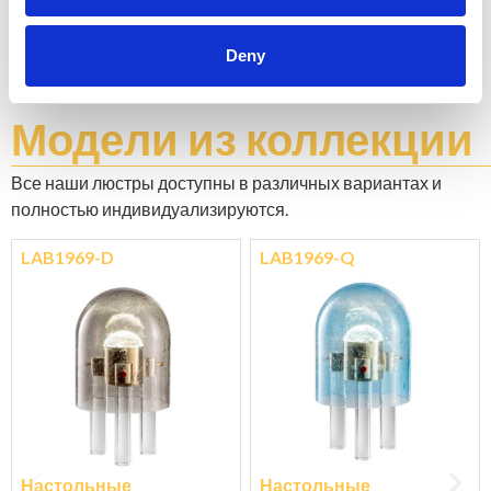
Не останавливайтесь на том, что видите: каждый
продукт можно настроить в том цвете и отделке,
которые вы предпочитаете.
Deny
Изучите цветовую шкалу
Модели
из коллекции
Все наши люстры доступны в различных вариантах и ​​
полностью индивидуализируются.
LAB1969-D
LAB1969-Q
Настольные
Настольные