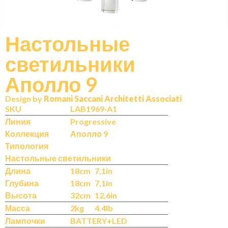
Настольные
светильники
N
IT
Аполло 9
Design by
Romani Saccani Architetti Associati
SKU
LAB1969-A1
Линия
Progressive
Коллекция
Аполло 9
Типология
Настольные светильники
Длина
18cm
7,1in
Глубина
18cm
7,1in
Высота
32cm
12,6in
Масса
2kg
4.4lb
Лампочки
BATTERY+LED