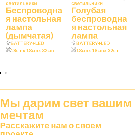
светильники
светильники
Беспроводна
Голубая
я настольная
беспроводна
лампа
я настольная
(дымчатая)
лампа
BATTERY+LED
BATTERY+LED
18cm
x 18cm
x 32cm
18cm
x 18cm
x 32cm
Мы дарим
свет
вашим
мечтам
Расскажите нам о своем
проекте