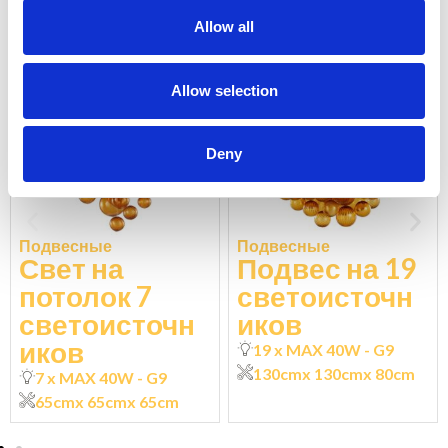
Allow all
SSP3600-65-AKL
SSP3600-130-AKV
Allow selection
Deny
Подвесные
Подвесные
Свет на
Подвес на 19
потолок 7
светоисточн
светоисточн
иков
иков
19 x MAX 40W - G9
130cm
x 130cm
x 80cm
7 x MAX 40W - G9
65cm
x 65cm
x 65cm