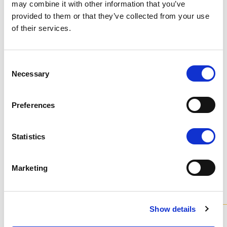
may combine it with other information that you’ve
provided to them or that they’ve collected from your use
of their services.
K - POLISHED GOLD
Consent
Necessary
Selection
Preferences
N - POLISHED NICKEL
Не останавливайтесь на том, что видите: каждый
Statistics
продукт можно настроить в том цвете и отделке,
которые вы предпочитаете.
Изучите цветовую шкалу
Marketing
Модели
из коллекции
Show details
Все наши люстры доступны в различных вариантах и ​​
полностью индивидуализируются.