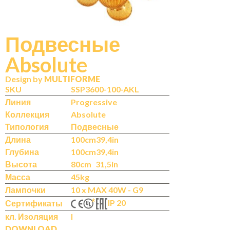
Подвесные
Absolute
N
IT
Design by
MULTIFORME
SKU
SSP3600-100-AKL
Линия
Progressive
Коллекция
Absolute
Типология
Подвесные
Длина
100cm
39,4in
Глубина
100cm
39,4in
Высота
80cm
31,5in
Масса
45kg
Лампочки
10 x MAX 40W - G9
IP 20
Сертификаты
кл. Изоляция
I
DOWNLOAD