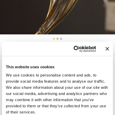
Модели
из коллекции
Все наши люстры доступны в различных вариантах и ​​
полностью индивидуализируются.
This website uses cookies
We use cookies to personalise content and ads, to
L0090-5-CA-MG
L0090-8-CK
provide social media features and to analyse our traffic.
We also share information about your use of our site with
our social media, advertising and analytics partners who
may combine it with other information that you’ve
provided to them or that they’ve collected from your use
of their services.