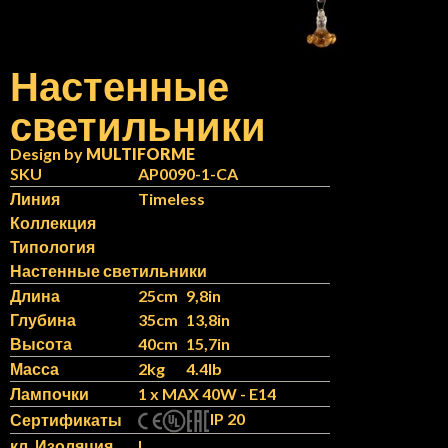
Настенные
светильники
N
IT
Design by
MULTIFORME
SKU
AP0090-1-CA
Линия
Timeless
Коллекция
Типология
Настенные светильники
Длина
25cm
9,8in
Глубина
35cm
13,8in
Высота
40cm
15,7in
Масса
2kg
4.4lb
Лампочки
1 x MAX 40W - E14
IP 20
Сертификаты
кл. Изоляция
I