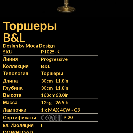
Торшеры
B&L
N
IT
Design by
Moca Design
SKU
P1025-K
Линия
Progressive
Коллекция
B&L
Типология
Торшеры
Длина
30cm
11,8in
Глубина
30cm
11,8in
Высота
160cm
63,0in
Масса
12kg
26.5lb
Лампочки
1 x MAX 40W - G9
IP 20
Сертификаты
кл. Изоляция
I
DOWNLOAD