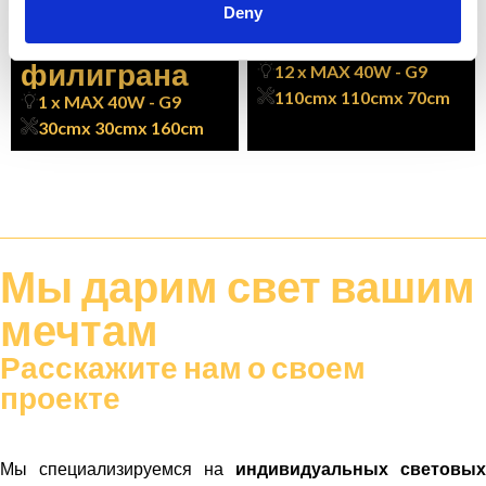
стекло и
декоративно
Deny
техника
е стекло
филиграна
12 x MAX 40W - G9
110cm
x 110cm
x 70cm
1 x MAX 40W - G9
30cm
x 30cm
x 160cm
Мы дарим
свет
вашим
мечтам
Расскажите нам о своем
проекте
Мы специализируемся на
индивидуальных световых