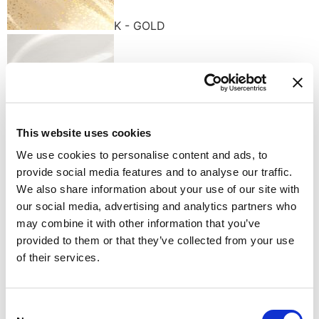
K - GOLD
This website uses cookies
W - WHITE
Доступные варианты отделки
We use cookies to personalise content and ads, to
provide social media features and to analyse our traffic.
We also share information about your use of our site with
our social media, advertising and analytics partners who
may combine it with other information that you’ve
provided to them or that they’ve collected from your use
of their services.
K1 - BRUSHED GOLD
Не останавливайтесь на том, что видите: каждый
продукт можно настроить в том цвете и отделке,
которые вы предпочитаете.
Consent