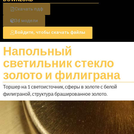
Скачать пдф
3d модели
Войдите, чтобы скачать файлы
Напольный
светильник стекло
золото и филиграна
Торшер на 1 светоисточник, сферы в золоте с белой
филиграной, структура брашированное золото.