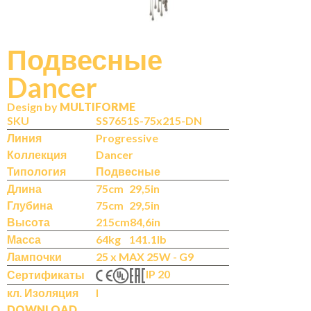
Подвесные
Dancer
N
IT
Design by
MULTIFORME
SKU
SS7651S-75x215-DN
Линия
Progressive
Коллекция
Dancer
Типология
Подвесные
Длина
75cm
29,5in
Глубина
75cm
29,5in
Высота
215cm
84,6in
Масса
64kg
141.1lb
Лампочки
25 x MAX 25W - G9
IP 20
Сертификаты
кл. Изоляция
I
DOWNLOAD