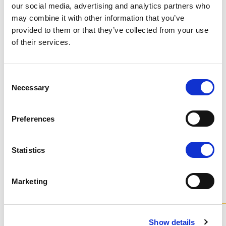
our social media, advertising and analytics partners who
may combine it with other information that you’ve
provided to them or that they’ve collected from your use
K - POLISHED GOLD
of their services.
Consent
Necessary
Selection
Preferences
N - POLISHED NICKEL
Не останавливайтесь на том, что видите: каждый
продукт можно настроить в том цвете и отделке,
которые вы предпочитаете.
Statistics
Изучите цветовую шкалу
Marketing
Модели
из коллекции
Все наши люстры доступны в различных вариантах и ​​
Show details
полностью индивидуализируются.