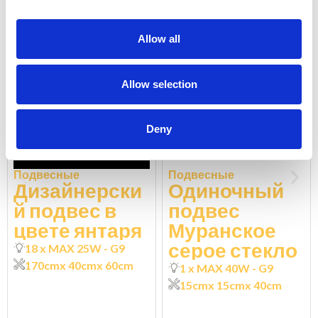
SS7651-AK
SS7651-15-DK
Allow all
Allow selection
Deny
Подвесные
Подвесные
Дизайнерски
Одиночный
й подвес в
подвес
цвете янтаря
Муранское
серое стекло
18 x MAX 25W - G9
170cm
x 40cm
x 60cm
1 x MAX 40W - G9
15cm
x 15cm
x 40cm