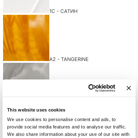
1С - САТИН
A2 - TANGERINE
D - SMOKE
This website uses cookies
Доступные варианты отделки
We use cookies to personalise content and ads, to
provide social media features and to analyse our traffic.
We also share information about your use of our site with