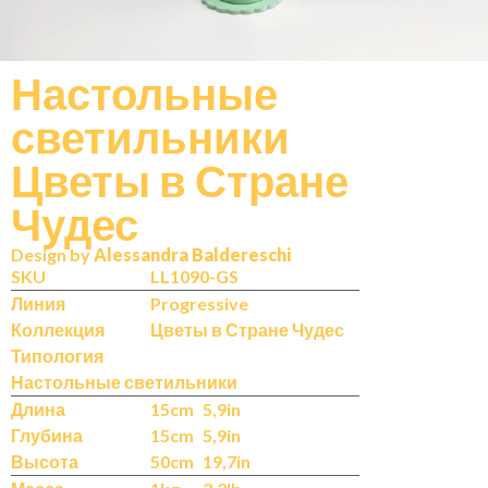
Настольные
светильники
N
IT
Цветы в Стране
Чудес
Design by
Alessandra Baldereschi
SKU
LL1090-GS
Линия
Progressive
Коллекция
Цветы в Стране Чудес
Типология
Настольные светильники
Длина
15cm
5,9in
Глубина
15cm
5,9in
Высота
50cm
19,7in