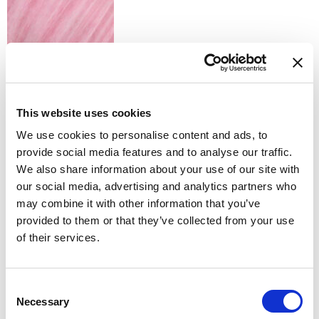
RS - WHISPERING ROSE
This website uses cookies
We use cookies to personalise content and ads, to
provide social media features and to analyse our traffic.
ST - TURQUOISE DREAM
We also share information about your use of our site with
our social media, advertising and analytics partners who
may combine it with other information that you’ve
provided to them or that they’ve collected from your use
of their services.
VS - MERMAID'S GREEN
Доступные варианты отделки
Consent
Necessary
Selection