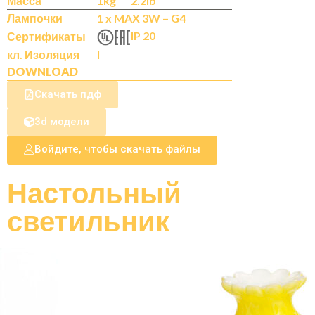
Масса
1kg
2.2lb
Лампочки
1 x MAX 3W – G4
IP 20
Сертификаты
кл. Изоляция
I
DOWNLOAD
Скачать пдф
3d модели
Войдите, чтобы скачать файлы
Настольный
светильник