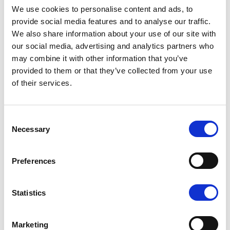
We use cookies to personalise content and ads, to
provide social media features and to analyse our traffic.
We also share information about your use of our site with
K1 - BRUSHED GOLD
our social media, advertising and analytics partners who
may combine it with other information that you’ve
provided to them or that they’ve collected from your use
of their services.
Consent
N - POLISHED NICKEL
Necessary
Selection
Preferences
Statistics
N1 - BRUSHED NICKEL
Не останавливайтесь на том, что видите: каждый
продукт можно настроить в том цвете и отделке,
Marketing
которые вы предпочитаете.