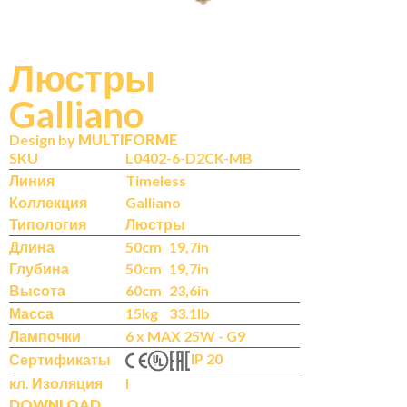
Люстры
Galliano
N
IT
Design by
MULTIFORME
SKU
L0402-6-D2CK-MB
Линия
Timeless
Коллекция
Galliano
Типология
Люстры
Длина
50cm
19,7in
Глубина
50cm
19,7in
Высота
60cm
23,6in
Масса
15kg
33.1lb
Лампочки
6 x MAX 25W - G9
IP 20
Сертификаты
кл. Изоляция
I
DOWNLOAD