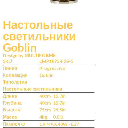
Настольные
светильники
N
IT
Goblin
Design by
MULTIFORME
SKU
LMP1075-F2V-5
Линия
Progressive
Коллекция
Goblin
Типология
Настольные светильники
Длина
40cm
15,7in
Глубина
40cm
15,7in
Высота
75cm
29,5in
Масса
4kg
8.8lb
Лампочки
1 x MAX 40W - E27