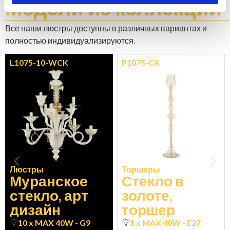
Модели
из коллекции
Все наши люстры доступны в различных вариантах и ​​
полностью индивидуализируются.
L1075-10-WCK
P1075-CK
Люстры
Торшеры
Муранское
Стекло в
стекло, арт
золоте,
дизайн
торшер
10 x MAX 40W - G9
1 x MAX 40W - E27