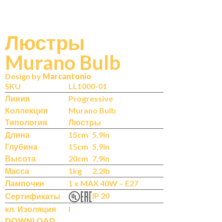
Люстры
Murano Bulb
N
IT
Design by
Marcantonio
SKU
LL1000-01
Линия
Progressive
Коллекция
Murano Bulb
Типология
Люстры
Длина
15cm
5,9in
Глубина
15cm
5,9in
Высота
20cm
7,9in
Масса
1kg
2.2lb
Лампочки
1 x MAX 40W – E27
IP 20
Сертификаты
кл. Изоляция
I
DOWNLOAD