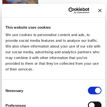
P - POLYCHROME
Доступные варианты отделки
This website uses cookies
We use cookies to personalise content and ads, to
provide social media features and to analyse our traffic.
We also share information about your use of our site with
our social media, advertising and analytics partners who
may combine it with other information that you’ve
K - POLISHED GOLD
provided to them or that they’ve collected from your use
Не останавливайтесь на том, что видите: каждый
of their services.
продукт можно настроить в том цвете и отделке,
которые вы предпочитаете.
Изучите цветовую шкалу
Consent
Necessary
Selection
Модели
из коллекции
Все наши люстры доступны в различных вариантах и ​​
Preferences