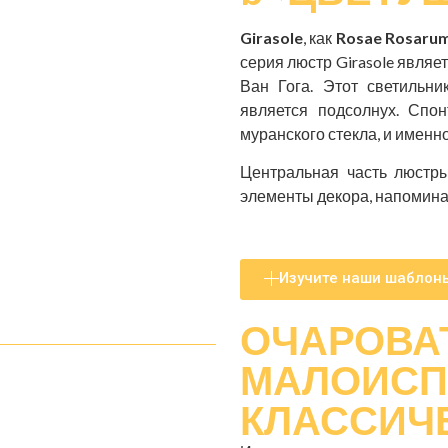
Girasole
, как
Rosae Rosaru
серия люстр Girasole являе
Ван Гога. Этот светильни
является подсолнух. Спо
муранского стекла, и именн
Центральная часть люстры
элементы декора, напомина
Изучите наши шаблон
ОЧАРОВА
МАЛОИСП
КЛАССИЧ