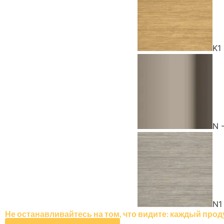
K1
N 
N1
Не останавливайтесь на том, что видите: каждый прод