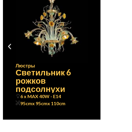
Люстры
Светильник 6
рожков
подсолнухи
6 x MAX 40W - E14
95cm
x 95cm
x 110cm