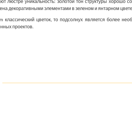
т люстре уникальность: золотой тон структуры хорошо с
шена декоративными элементами в зеленом и янтарном цвете
um классический цветок, то подсолнух является более н
нных проектов.