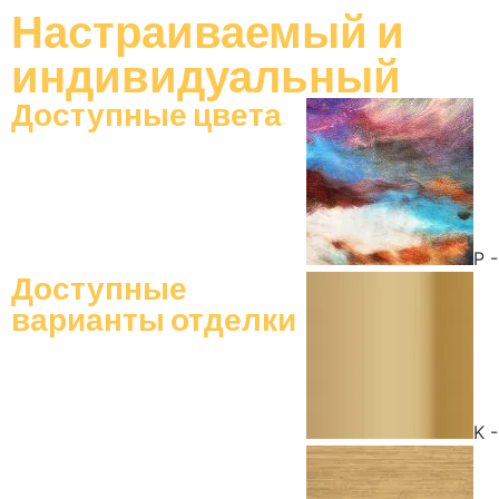
Настраиваемый
и
индивидуальный
Доступные цвета
P 
Доступные
варианты отделки
K 