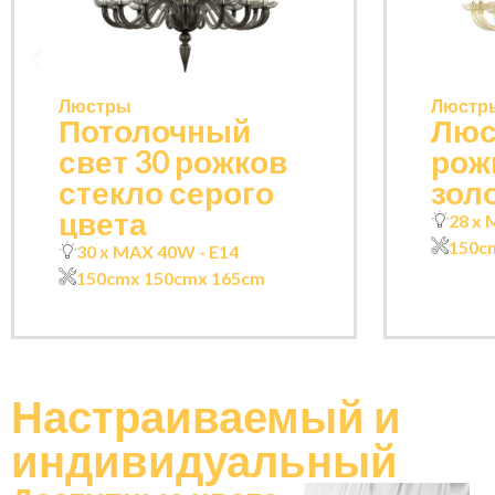
Люстры
Люстр
Потолочный
Люс
свет 30 рожков
рож
стекло серого
зол
цвета
28 x 
150c
30 x MAX 40W - E14
150cm
x 150cm
x 165cm
Настраиваемый
и
индивидуальный