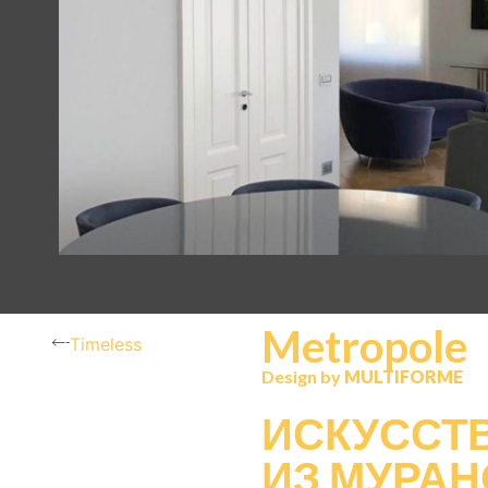
Metropole
Timeless
Design by
MULTIFORME
ИСКУССТ
ИЗ МУРАН