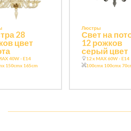
ы
Люстры
тра 28
Свет на пот
ков цвет
12 рожков
ота
серый цвет
MAX 40W - E14
12 x MAX 60W - E14
m
x 150cm
x 165cm
100cm
x 100cm
x 70