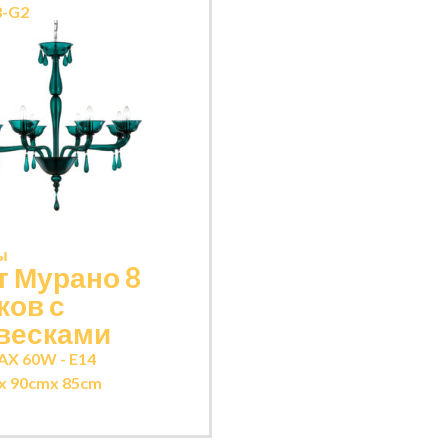
8-G2
ы
т Мурано 8
ков с
весками
AX 60W - E14
x 90cm
x 85cm