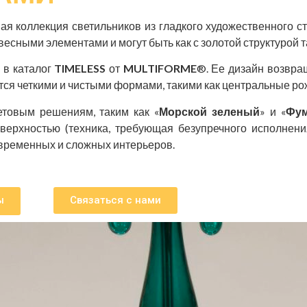
вая коллекция светильников из гладкого художественного с
ными элементами и могут быть как с золотой структурой та
​в каталог
TIMELESS
от
MULTIFORME
®. Ее дизайн возвра
тся четкими и чистыми формами, такими как центральные ро
товым решениям, таким как «
Морской зеленый
» и «
Фу
оверхностью (техника, требующая безупречного исполнени
временных и сложных интерьеров.
ы
Связаться с нами