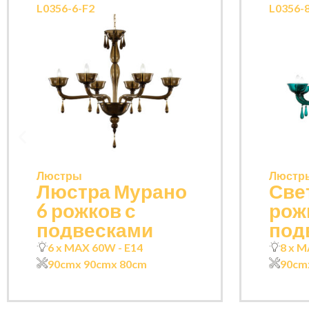
L0356-6-F2
L0356-
Люстры
Люстр
Люстра Мурано
Све
6 рожков с
рож
подвесками
под
6 x MAX 60W - E14
8 x M
90cm
x 90cm
x 80cm
90cm