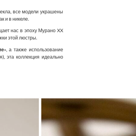
текла, все модели украшены
к и в никеле.
щает нас в эпоху Мурано XX
жки этой люстры.
ме
», а также использование
я), эта коллекция идеально