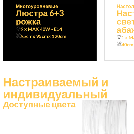
Многоуровневые
Настол
Люстра 6+3
Нас
рожка
све
аба
9 x MAX 40W - E14
95cm
x 95cm
x 120cm
1 x M
40cm
Настраиваемый
и
индивидуальный
Доступные цвета