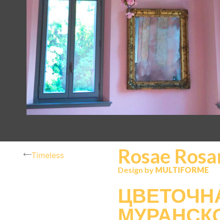
Rosae Ros
Timeless
Design by
MULTIFORME
ЦВЕТОЧН
МУРАНСК