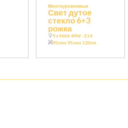
Многоуровневые
Свет дутое
стекло 6+3
рожка
9 x MAX 40W - E14
95cm
x 95cm
x 120cm