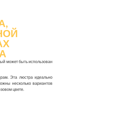
А,
НОЙ
АХ
А
рый может быть использован
ерам. Эта люстра идеально
можны несколько вариантов
озовом цвете.