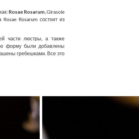
как:
Rosae Rosarum
, Girasole
а Rosae Rosarum состоит из
ей части люстры, а также
ную форму были добавлены
рашены гребешками. Все это