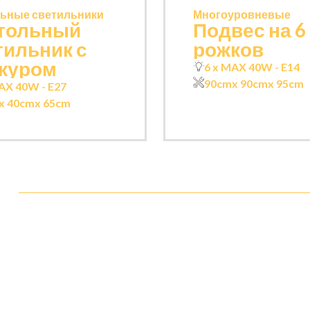
ьные светильники
Многоуровневые
тольный
Подвес на 6
тильник с
рожков
журом
6 x MAX 40W - E14
90cm
x 90cm
x 95cm
AX 40W - E27
x 40cm
x 65cm