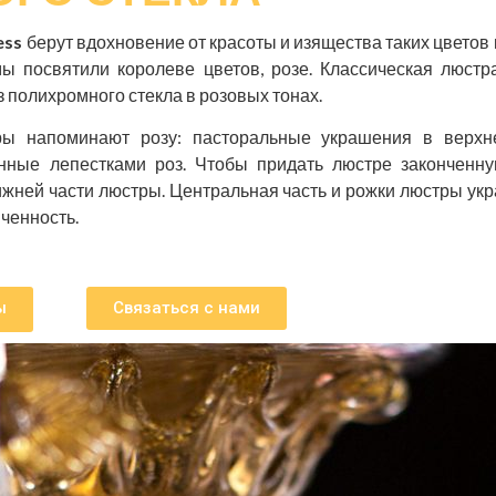
ess
берут вдохновение от красоты и изящества таких цветов 
мы посвятили королеве цветов, розе. Классическая люстр
 полихромного стекла в розовых тонах.
ы напоминают розу: пасторальные украшения в верхн
нные лепестками роз. Чтобы придать люстре закончен
нижней части люстры. Центральная часть и рожки люстры ук
ченность.
ы
Связаться с нами