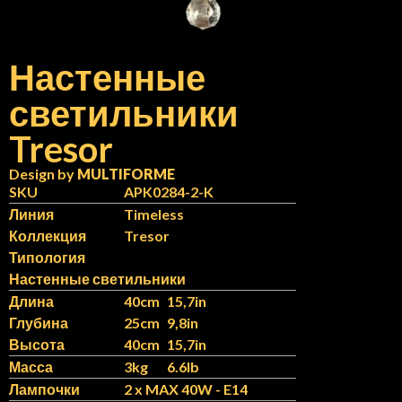
Настенные
светильники
N
IT
Tresor
Design by
MULTIFORME
SKU
APK0284-2-K
Линия
Timeless
Коллекция
Tresor
Типология
Настенные светильники
Длина
40cm
15,7in
Глубина
25cm
9,8in
Высота
40cm
15,7in
Масса
3kg
6.6lb
Лампочки
2 x MAX 40W - E14