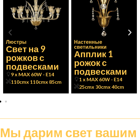
Люстры
Настенные
Свет на 9
светильники
Апплик 1
рожков с
рожок с
подвесками
подвесками
9 x MAX 60W - E14
1 x MAX 60W - E14
110cm
x 110cm
x 85cm
25cm
x 30cm
x 40cm
Мы дарим
свет
вашим