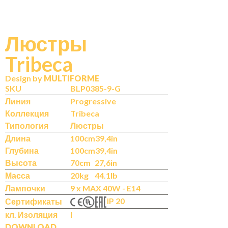
Люстры
Tribeca
N
IT
Design by
MULTIFORME
SKU
BLP0385-9-G
Линия
Progressive
Коллекция
Tribeca
Типология
Люстры
Длина
100cm
39,4in
Глубина
100cm
39,4in
Высота
70cm
27,6in
Масса
20kg
44.1lb
Лампочки
9 x MAX 40W - E14
IP 20
Сертификаты
кл. Изоляция
I
DOWNLOAD