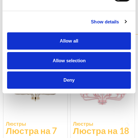
Изучите цветовую шкалу
Show details
Модели
из коллекции
Все наши люстры доступны в различных вариантах и ​​
Allow all
полностью индивидуализируются.
BLP0385-7-K
BLP0385-18-R
Allow selection
Deny
Люстры
Люстры
Люстра на 7
Люстра на 18