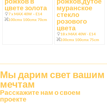
рожков в
рожков,дутое
цвете золота
муранское
стекло
7 x MAX 40W – E14
розового
100cm
x 100cm
x 70cm
цвета
18 x MAX 40W - E14
100cm
x 100cm
x 75cm
Мы дарим
свет
вашим
мечтам
Расскажите нам о своем
проекте