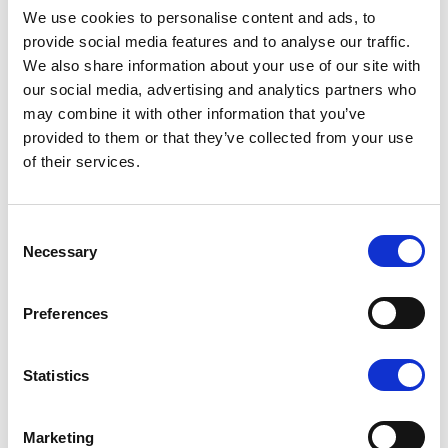
We use cookies to personalise content and ads, to
provide social media features and to analyse our traffic.
W - WHITE
We also share information about your use of our site with
Доступные варианты отделки
our social media, advertising and analytics partners who
may combine it with other information that you’ve
provided to them or that they’ve collected from your use
of their services.
Consent
K - POLISHED GOLD
Necessary
Selection
Preferences
Statistics
W3 - WHITE LACQUER
Не останавливайтесь на том, что видите: каждый
продукт можно настроить в том цвете и отделке,
Marketing
которые вы предпочитаете.