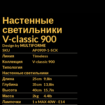
Настенные
светильники
N
IT
V-classic 900
Design by
MULTIFORME
SKU
AP0909-1-SCK
Линия
Timeless
Коллекция
V-classic 900
Типология
Настенные светильники
Длина
25cm
9,8in
Глубина
35cm
13,8in
Высота
40cm
15,7in
Масса
2kg
4.4lb
Лампочки
1 x MAX 40W - E14