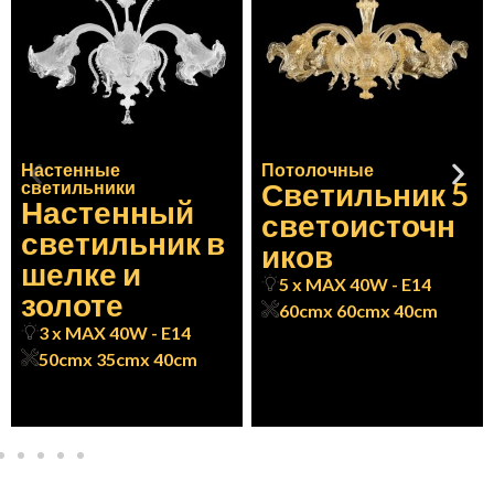
Настенные
Потолочные
Светильник 5
светильники
Настенный
светоисточн
светильник в
иков
шелке и
5 x MAX 40W - E14
золоте
60cm
x 60cm
x 40cm
3 x MAX 40W - E14
50cm
x 35cm
x 40cm