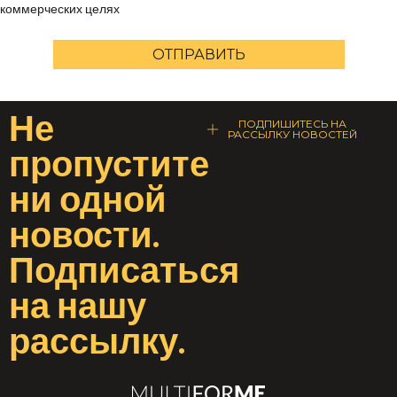
коммерческих целях
ОТПРАВИТЬ
Не
ПОДПИШИТЕСЬ НА
РАССЫЛКУ НОВОСТЕЙ
пропустите
ни одной
новости
.
Подписаться
на
нашу
рассылку
.