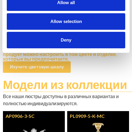
Allow all
Allow selection
Deny
N1 - BRUSHED NICKEL
Не останавливайтесь на том, что видите: каждый
продукт можно настроить в том цвете и отделке,
которые вы предпочитаете.
Изучите цветовую шкалу
Модели
из коллекции
Все наши люстры доступны в различных вариантах и ​​
полностью индивидуализируются.
AP0906-3-SC
PL0909-5-K-MC