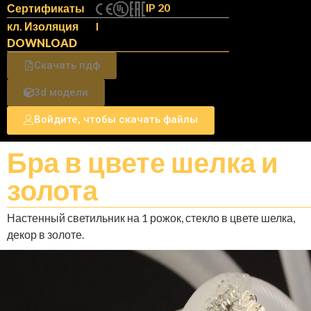
IP 20
Сертификаты
кл. Изоляция
I
DOWNLOAD
Скачать пдф
3d модели
Войдите, чтобы скачать файлы
Бра в цвете шелка и
золота
Настенный светильник на 1 рожок, стекло в цвете шелка,
декор в золоте.