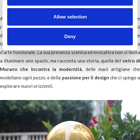
Allow selection
Apollo 9 rappresenta un oggetto di design ideale per ambienti che
richiedono un tocco di carattere distintivo e personalità. Ogni
dettaglio è stato studiato per offrire un’esperienza sensoriale che
Deny
trascende il puro estetismo, trasformando la lampada in un’opera
d’arte funzionale. La sua presenza scenica ed evocativa non si limita
a illuminare uno spazio, ma racconta una storia, quella del
vetro d
Murano che incontra la modernità
, delle mani artigiane che
modellano ogni pezzo, e della
passione per il design
che ci spinge 
esplorare nuovi orizzonti.