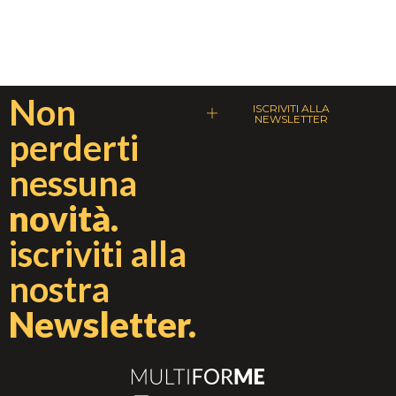
Non
ISCRIVITI ALLA
NEWSLETTER
perderti
nessuna
novità.
iscriviti alla
nostra
Newsletter.