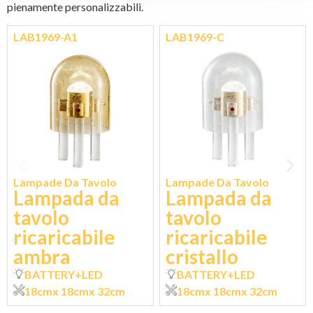
pienamente personalizzabili.
LAB1969-A1
LAB1969-C
Lampade Da Tavolo
Lampade Da Tavolo
Lampada da
Lampada da
tavolo
tavolo
ricaricabile
ricaricabile
ambra
cristallo
BATTERY+LED
BATTERY+LED
18cm
x 18cm
x 32cm
18cm
x 18cm
x 32cm