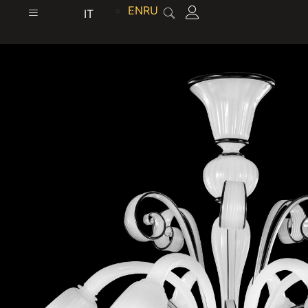
contenuto
EN
RU
IT