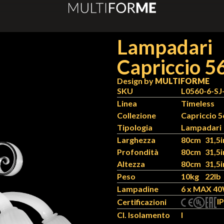
Lampadari
Capriccio 5
Design by
MULTIFORME
SKU
L0560-6-S
Linea
Timeless
Collezione
Capriccio 5
Tipologia
Lampadari
Larghezza
80cm
31,5i
Profondità
80cm
31,5i
Altezza
80cm
31,5i
Peso
10kg
22lb
Lampadine
6 x MAX 40
IP
Certificazioni
Cl. Isolamento
I