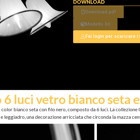
DOWNLOAD
Download pdf
Modello 3d
Fai login per scaricare i f
 luci vetro bianco seta e
color bianco seta con filo nero, composto da 6 luci. La collezione
e leggiadro, una decorazione arricciata che circonda la mazza centr