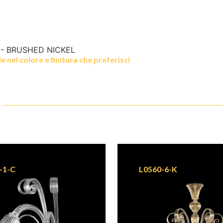
 - BRUSHED NICKEL
 nel colore e finitura che preferisci
-1-C
L0560-6-K