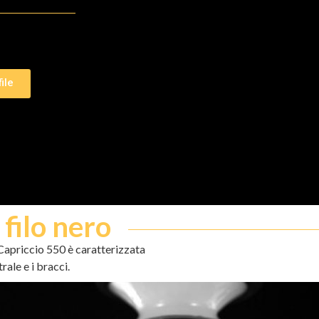
ile
 filo nero
 Capriccio 550 è caratterizzata
ale e i bracci.