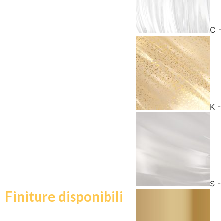
C 
K 
S 
Finiture disponibili