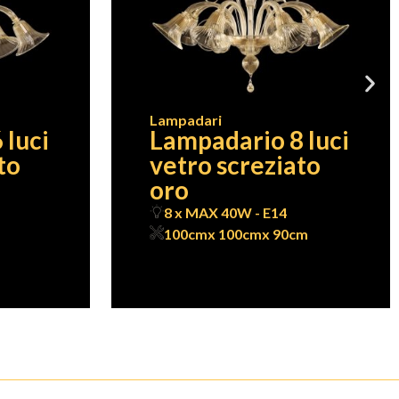
Lampadari
 luci
Lampadario 8 luci
to
vetro screziato
oro
8 x MAX 40W - E14
100cm
x 100cm
x 90cm