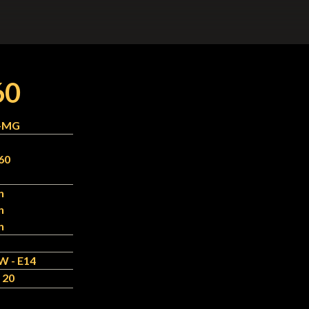
60
J-MG
60
n
n
n
W - E14
 20