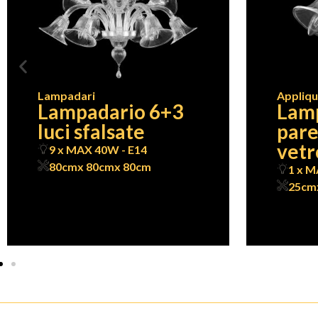
Lampadari
Appliq
Lampadario 6+3
Lam
luci sfalsate
pare
vetr
9 x MAX 40W - E14
80cm
x 80cm
x 80cm
1 x M
25cm