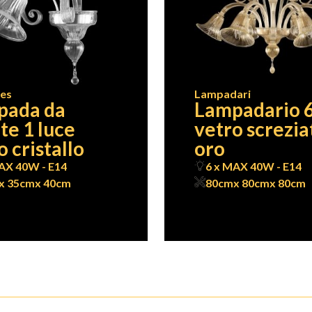
ues
Lampadari
pada da
Lampadario 6
te 1 luce
vetro screzia
o cristallo
oro
AX 40W - E14
6 x MAX 40W - E14
x 35cm
x 40cm
80cm
x 80cm
x 80cm