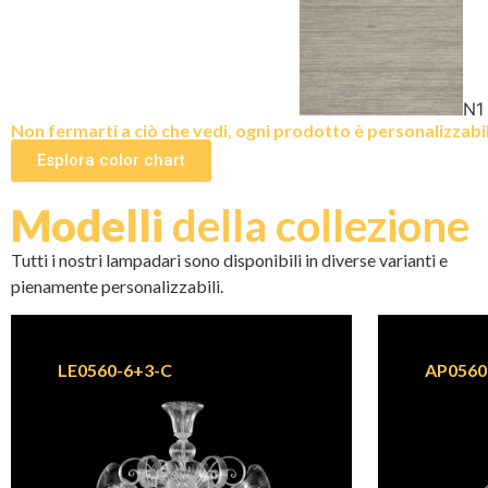
N1
Non fermarti a ciò che vedi, ogni prodotto è personalizzabile
Esplora color chart
Modelli
della collezione
Tutti i nostri lampadari sono disponibili in diverse varianti e
pienamente personalizzabili.
LE0560-6+3-C
AP0560