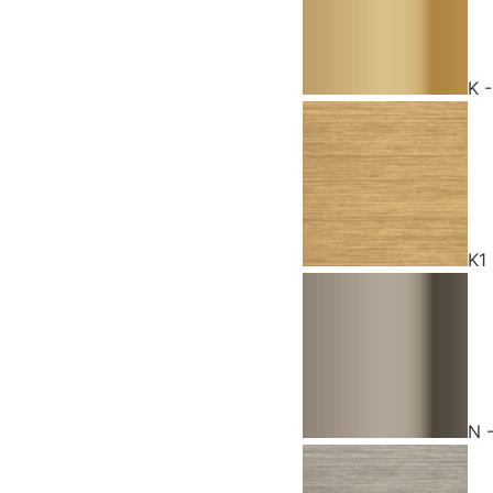
K 
K1
N 