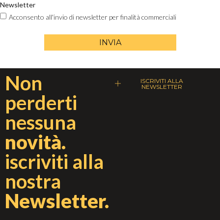
Newsletter
Acconsento all'invio di newsletter per finalità commerciali
INVIA
Non
ISCRIVITI ALLA
NEWSLETTER
perderti
nessuna
novità.
iscriviti alla
nostra
Newsletter.