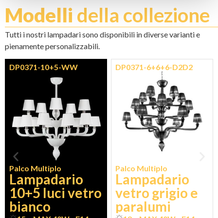
Modelli
della collezione
Tutti i nostri lampadari sono disponibili in diverse varianti e
pienamente personalizzabili.
DP0371-10+5-WW
DP0371-6+6+6-D2D2
Palco Multiplo
Palco Multiplo
Lampadario
Lampadario
10+5 luci vetro
vetro grigio e
bianco
paralumi