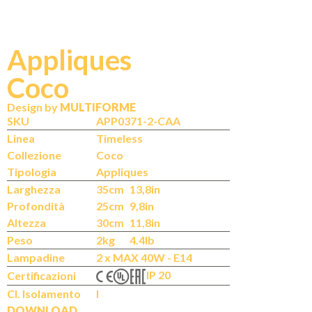
Appliques
Coco
N
IT
Design by
MULTIFORME
SKU
APP0371-2-CAA
Linea
Timeless
Collezione
Coco
Tipologia
Appliques
Larghezza
35cm
13,8in
Profondità
25cm
9,8in
Altezza
30cm
11,8in
Peso
2kg
4.4lb
Lampadine
2 x MAX 40W - E14
IP 20
Certificazioni
Cl. Isolamento
I
DOWNLOAD