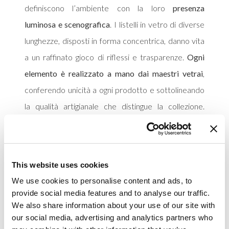
definiscono l’ambiente con la loro
presenza
luminosa e scenografica
. I listelli in vetro di diverse
lunghezze, disposti in forma concentrica, danno vita
a un raffinato gioco di riflessi e trasparenze.
Ogni
elemento è realizzato a mano dai maestri vetrai
,
conferendo unicità a ogni prodotto e sottolineando
la qualità artigianale che distingue la collezione.
L’effetto complessivo è quello di una
luce sofisticata
e dinamica
, perfettamente integrata nel linguaggio
architettonico contemporaneo della casa.
This website uses cookies
Nella zona pranzo, la stessa collezione è
We use cookies to personalise content and ads, to
provide social media features and to analyse our traffic.
reinterpretata in una
versione custom
rettangolare
We also share information about your use of our site with
sospesa sopra il tavolo: una soluzione su misura che
our social media, advertising and analytics partners who
unisce
equilibrio formale e luminosità diffusa
,