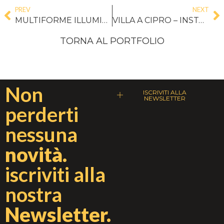
PREV
NEXT
MULTIFORME ILLUMINA IMMOBILIARE ROMOLINI
VILLA A CIPRO – INSTALLAZIONE SU MISURA
TORNA AL PORTFOLIO
Non
ISCRIVITI ALLA
NEWSLETTER
perderti
nessuna
novità.
iscriviti alla
nostra
Newsletter.