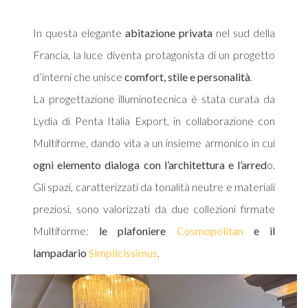
In questa elegante
abitazione privata
nel sud della
Francia, la luce diventa protagonista di un progetto
d’interni che unisce
comfort, stile e personalità
.
N
IT
La progettazione illuminotecnica è stata curata da
Lydia di Penta Italia Export, in collaborazione con
Multiforme, dando vita a un insieme armonico in cui
ogni elemento dialoga con l’architettura e l’arred
o.
Gli spazi, caratterizzati da tonalità neutre e materiali
preziosi, sono valorizzati da due collezioni firmate
Multiforme:
le plafoniere
Cosmopolitan
e il
lampadario
Simplicissimus
.