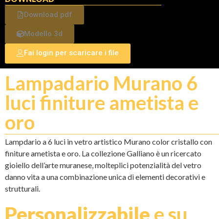
Download pdf
Modello 3d
Fai login per scaricare i file
Lampadario Murano 6
luci finiture ametista e
oro
Lampdario a 6 luci in vetro artistico Murano color cristallo con
finiture ametista e oro. La collezione Galliano è un ricercato
gioiello dell’arte muranese, molteplici potenzialità del vetro
danno vita a una combinazione unica di elementi decorativi e
strutturali.
Personalizzabile
e su