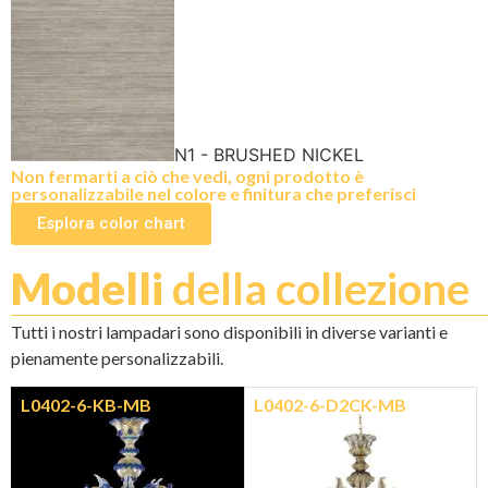
N1 - BRUSHED NICKEL
Non fermarti a ciò che vedi, ogni prodotto è
personalizzabile nel colore e finitura che preferisci
Esplora color chart
Modelli
della collezione
Tutti i nostri lampadari sono disponibili in diverse varianti e
pienamente personalizzabili.
L0402-6-KB-MB
L0402-6-D2CK-MB