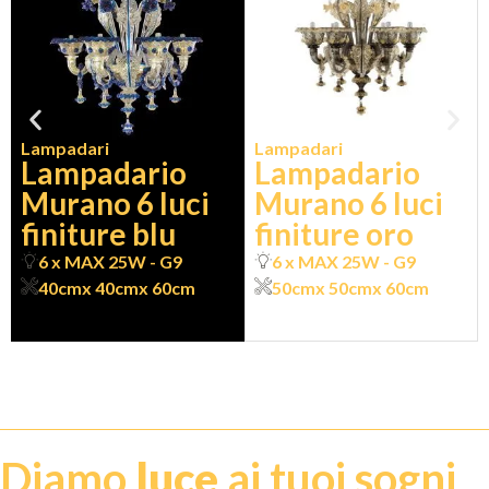
Lampadari
Lampadari
Lampadario
Lampadario
Murano 6 luci
Murano 6 luci
finiture blu
finiture oro
6 x MAX 25W - G9
6 x MAX 25W - G9
40cm
x 40cm
x 60cm
50cm
x 50cm
x 60cm
Diamo
luce
ai tuoi sogni