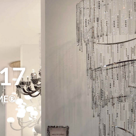
17
ME®