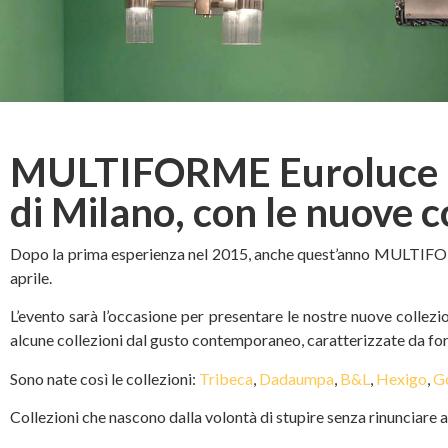
MULTIFORME Euroluce 201
di Milano, con le nuove co
Dopo la prima esperienza nel 2015, anche quest’anno MULTI
aprile.
L’evento sarà l’occasione per presentare le nostre nuove collezi
alcune collezioni dal gusto contemporaneo, caratterizzate da form
Sono nate così le collezioni:
Tribeca
,
Dadaumpa
,
B&L
,
Hexigo
,
G
Collezioni che nascono dalla volontà di stupire senza rinunciare al