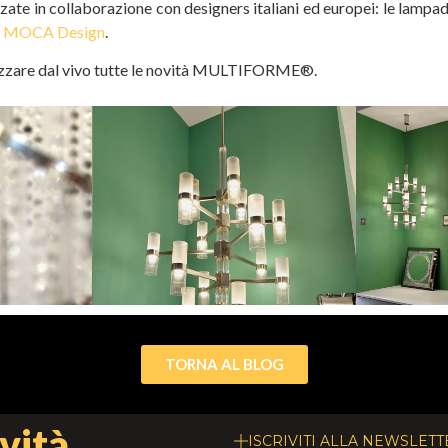
izzate in collaborazione con designers italiani ed europei: le lam
i
MOCA Design
.
rezzare dal vivo tutte le novità MULTIFORME®.
TORNA AL BLOG
vità.
ISCRIVITI ALLA NEWSLETT