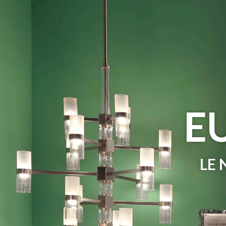
EN
RU
IT
E
LE