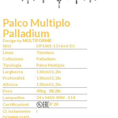
Palco Multiplo
Palladium
N
IT
Design by
MULTIFORME
SKU
DP1001-12+6+6-DJ
Linea
Timeless
Collezione
Palladium
Tipologia
Palco Multiplo
Larghezza
130cm
51,2in
Profondità
130cm
51,2in
Altezza
130cm
51,2in
Peso
40kg
88.2lb
Lampadine
24 x MAX 40W - E14
IP 20
Certificazioni
Cl. Isolamento
I
DOWNLOAD