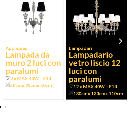
Appliques
Lampadari
Lampada da
Lampadario
muro 2 luci con
vetro liscio 12
paralumi
luci con
paralumi
2 x MAX 40W – E14
50cm
x 25cm
x 50cm
12 x MAX 40W – E14
130cm
x 130cm
x 110cm