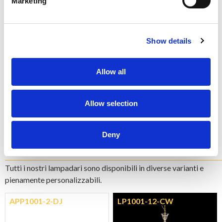
Marketing
N - POLISHED NICKEL
Show details
Allow all
N1 - BRUSHED NICKEL
Non fermarti a ciò che vedi, ogni prodotto è
Allow selection
personalizzabile nel colore e finitura che preferisci
Esplora color chart
Deny
Modelli
della collezione
Tutti i nostri lampadari sono disponibili in diverse varianti e
pienamente personalizzabili.
APP1001-2-DJ
LP1001-12-CW