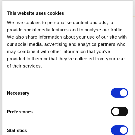
Modelli
della collezione
This website uses cookies
Tutti i nostri lampadari sono disponibili in diverse varianti e
We use cookies to personalise content and ads, to
pienamente personalizzabili.
provide social media features and to analyse our traffic.
We also share information about your use of our site with
P1025-KW
P1025-K
our social media, advertising and analytics partners who
may combine it with other information that you’ve
provided to them or that they’ve collected from your use
of their services.
Consent
Necessary
Selection
Piantane
Piantane
Piantana vetro
Piantana vetro
Preferences
artistico oro e
artistico oro
bianco
1 x MAX 40W - G9
Statistics
30cm
x 30cm
x 160cm