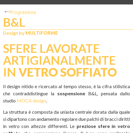
Progressive
B&L
Design by
MULTIFORME
N
IT
SFERE LAVORATE
ARTIGIANALMENTE
IN
VETRO SOFFIATO
Il design nitido e ricercato al tempo stesso, è la cifra stilistica
che contraddistingue la
sospensione
B&L, pensata dallo
studio
MOCA design
.
La struttura è composta da un’asta centrale dorata dalla quale
si dipartono con andamento regolare due palchi di bracci diritti
in vetro con altezze differenti. Le
preziose sfere in vetro