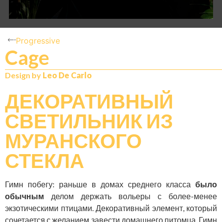
Progressive
Cage
N
IT
Design by
Leo De Carlo
ДЕКОРАТИВНЫЙ
СВЕТИЛЬНИК ИЗ
МУРАНСКОГО
СТЕКЛА
Гимн побегу: раньше в домах среднего класса
было
обычным
делом держать вольеры с более-менее
экзотическими птицами. Декоративный элемент, который
сочетается с желанием завести домашнего питомца. Гимн