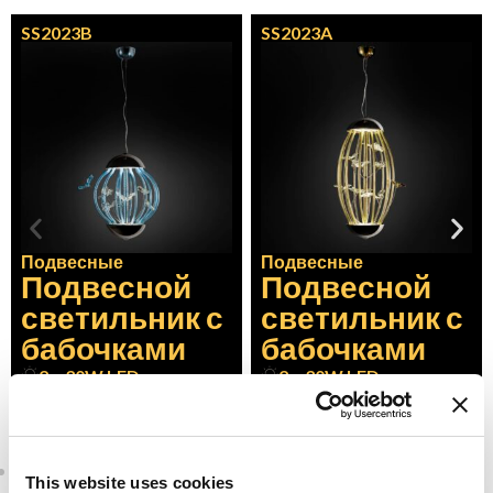
SS2023B
SS2023A
Подвесные
Подвесные
Подвесной
Подвесной
светильник с
светильник с
бабочками
бабочками
2 x 30W LED
2 x 30W LED
50cm
x 50cm
x 65cm
50cm
x 50cm
x 95cm
This website uses cookies