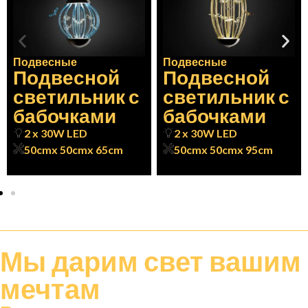
Подвесные
Подвесные
Подвесной
Подвесной
светильник с
светильник с
бабочками
бабочками
2 x 30W LED
2 x 30W LED
50cm
x 50cm
x 65cm
50cm
x 50cm
x 95cm
Мы дарим
свет
вашим
мечтам