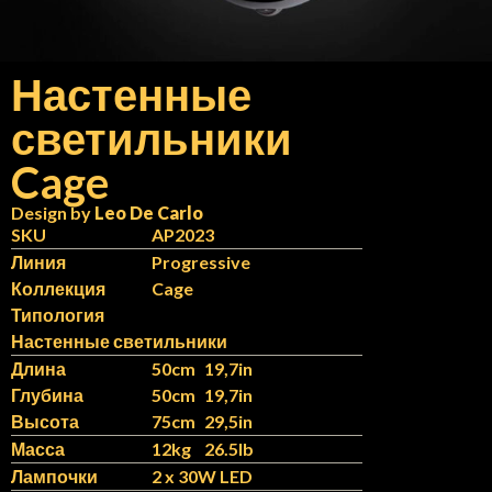
Настенные
светильники
N
IT
Cage
Design by
Leo De Carlo
SKU
AP2023
Линия
Progressive
Коллекция
Cage
Типология
Настенные светильники
Длина
50cm
19,7in
Глубина
50cm
19,7in
Высота
75cm
29,5in
Масса
12kg
26.5lb
Лампочки
2 x 30W LED