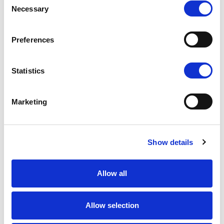
Necessary
Selection
K1 - BRUSHED GOLD
Preferences
Statistics
Marketing
N - POLISHED NICKEL
Show details
Allow all
N1 - BRUSHED NICKEL
Не останавливайтесь на том, что видите: каждый
Allow selection
продукт можно настроить в том цвете и отделке,
которые вы предпочитаете.