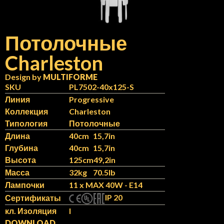
Потолочные
Charleston
N
IT
Design by
MULTIFORME
SKU
PL7502-40x125-S
Линия
Progressive
Коллекция
Charleston
Типология
Потолочные
Длина
40cm
15,7in
Глубина
40cm
15,7in
Высота
125cm
49,2in
Масса
32kg
70.5lb
Лампочки
11 x MAX 40W - E14
IP 20
Сертификаты
кл. Изоляция
I
DOWNLOAD