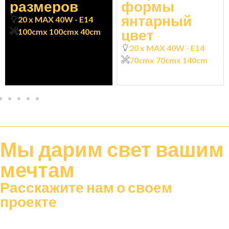
размеров
формы
янтарный
20 x MAX 40W - E14
цвет
100cm
x 100cm
x 40cm
20 x MAX 40W - E14
70cm
x 70cm
x 140cm
Мы дарим
свет
вашим
мечтам
Расскажите нам о своем
проекте