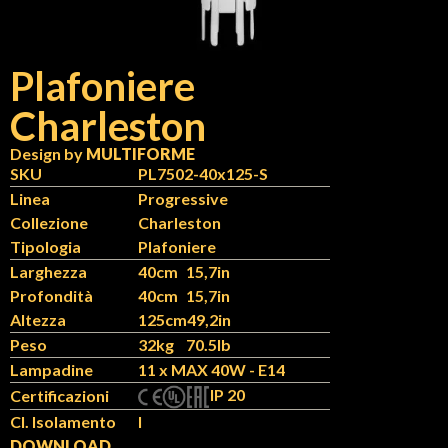
Plafoniere
Charleston
Design by
MULTIFORME
SKU
PL7502-40x125-S
Linea
Progressive
Collezione
Charleston
Tipologia
Plafoniere
Larghezza
40cm
15,7in
Profondità
40cm
15,7in
Altezza
125cm
49,2in
Peso
32kg
70.5lb
Lampadine
11 x MAX 40W - E14
IP 20
Certificazioni
Cl. Isolamento
I
DOWNLOAD