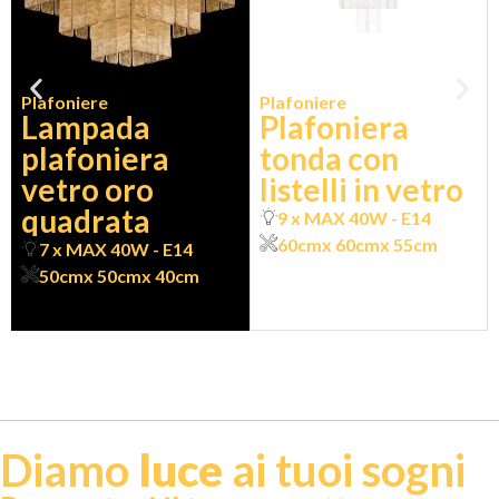
Plafoniere
Plafoniere
Lampada
Plafoniera
plafoniera
tonda con
vetro oro
listelli in vetro
quadrata
9 x MAX 40W - E14
60cm
x 60cm
x 55cm
7 x MAX 40W - E14
50cm
x 50cm
x 40cm
Diamo
luce
ai tuoi sogni