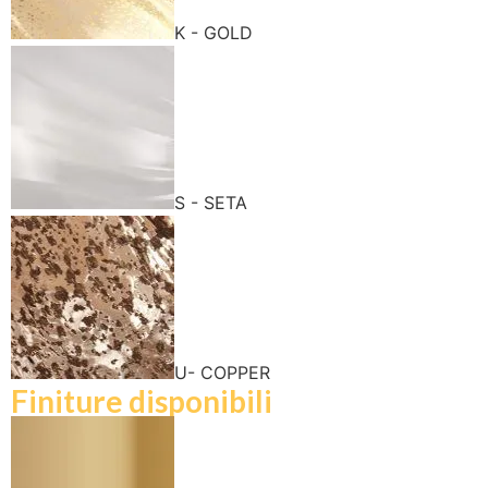
K - GOLD
S - SETA
U- COPPER
Finiture disponibili