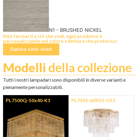
N1 - BRUSHED NICKEL
Non fermarti a ciò che vedi, ogni prodotto è
personalizzabile nel colore e finitura che preferisci
Esplora color chart
Modelli
della collezione
Tutti i nostri lampadari sono disponibili in diverse varianti e
pienamente personalizzabili.
PL7500Q-50x40-K1
PL7501-60X55-CK1