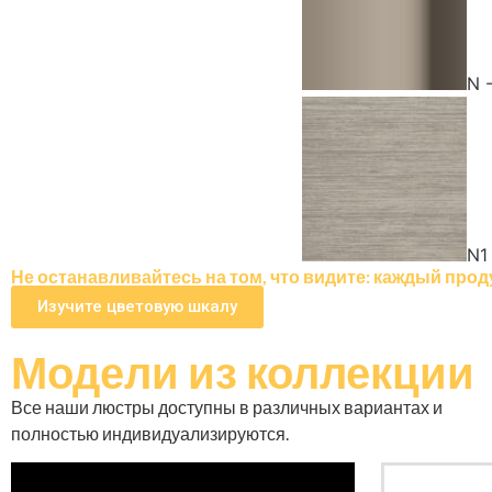
N 
N1
Не останавливайтесь на том, что видите: каждый прод
Изучите цветовую шкалу
Модели
из коллекции
Все наши люстры доступны в различных вариантах и ​​
полностью индивидуализируются.