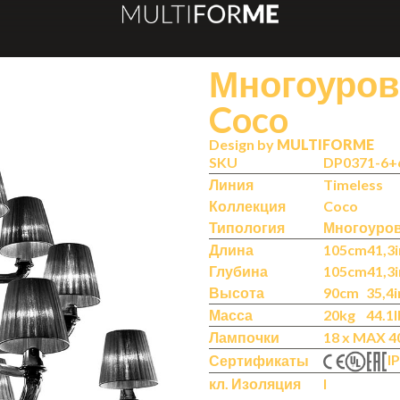
Многоуро
Coco
Design by
MULTIFORME
SKU
DP0371-6+
Линия
Timeless
Коллекция
Coco
Типология
Многоуро
Длина
105cm
41,3i
Глубина
105cm
41,3i
Высота
90cm
35,4i
Масса
20kg
44.1l
Лампочки
18 x MAX 4
IP
Сертификаты
кл. Изоляция
I