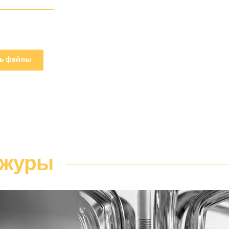
ть файлы
ажуры