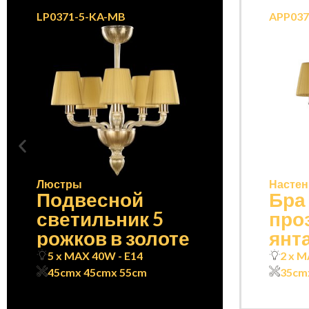
LP0371-5-KA-MB
APP037
Люстры
Настен
Подвесной
Бра
светильник 5
про
рожков в золоте
янт
5 x MAX 40W - E14
2 x M
45cm
x 45cm
x 55cm
35cm