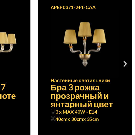
APEP0371-2+1-CAA
Настенные светильники
 7
Бра 3 рожка
лоте
прозрачный и
янтарный цвет
3 x MAX 40W - E14
40cm
x 30cm
x 35cm