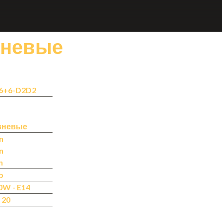
вневые
6+6-D2D2
вневые
n
n
n
b
0W - E14
 20