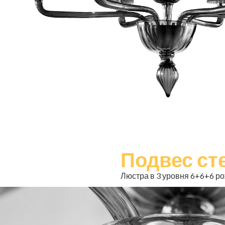
Подвес ст
Люстра в 3 уровня 6+6+6 рож