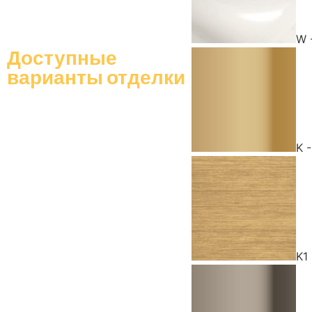
W 
Доступные
варианты отделки
K 
K1