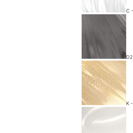
C 
D2
K 