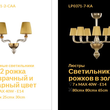
1-2-CAA
LP0371-7-KA
ные светильники
Люстры
 2 рожка
Светильник
зрачный и
рожков в зо
арный цвет
7 x MAX 40W - E14
80cm
x 80cm
x 65cm
AX 40W - E14
x 25cm
x 30cm