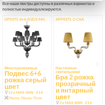
Все наши люстры доступны в различных вариантах и ​​
полностью индивидуализируются.
DP0371-6+6-D2D2-MG
APP0371-2-CAA
Многоуровневые
Настенные
Подвес 6+6
светильники
Бра 2 рожка
рожка серый
прозрачный
цвет
и янтарный
12 x MAX 40W - E14
цвет
70cm
x 70cm
x 75cm
2 x MAX 40W - E14