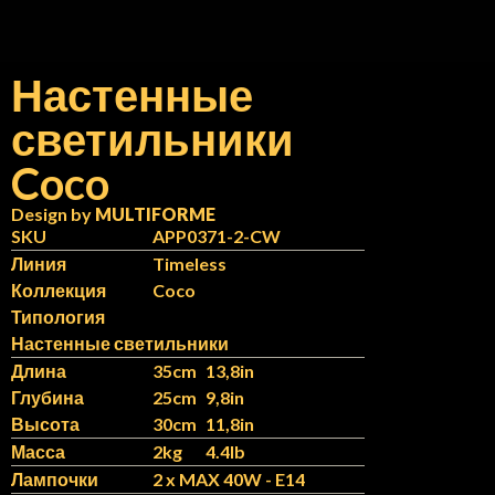
Настенные
светильники
N
IT
Coco
Design by
MULTIFORME
SKU
APP0371-2-CW
Линия
Timeless
Коллекция
Coco
Типология
Настенные светильники
Длина
35cm
13,8in
Глубина
25cm
9,8in
Высота
30cm
11,8in
Масса
2kg
4.4lb
Лампочки
2 x MAX 40W - E14