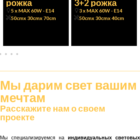
рожка
3+2 рожка
5 x MAX 60W - E14
3 x MAX 60W - E14
50cm
x 30cm
x 70cm
50cm
x 30cm
x 40cm
Мы дарим
свет
вашим
мечтам
Расскажите нам о своем
проекте
Мы специализируемся на
индивидуальных световых