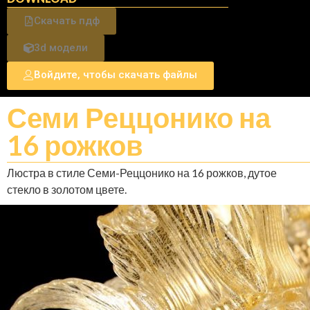
Скачать пдф
3d модели
Войдите, чтобы скачать файлы
Семи Реццонико на
16 рожков
Люстра в стиле Семи-Реццонико на 16 рожков, дутое
стекло в золотом цвете.