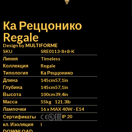
Ка Реццонико
Regale
N
IT
Design by
MULTIFORME
SKU
SRE0113-8+8-K
Линия
Timeless
Коллекция
Regale
Типология
Ка Реццонико
Длина
145cm
57,1in
Глубина
145cm
57,1in
Высота
100cm
39,4in
Масса
55kg
121.3lb
Лампочки
16 x MAX 40W - E14
IP 20
Сертификаты
кл. Изоляция
I
DOWNLOAD