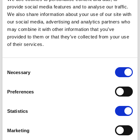
provide social media features and to analyse our traffic.
K1 - BRUSHED GOLD
We also share information about your use of our site with
our social media, advertising and analytics partners who
may combine it with other information that you’ve
provided to them or that they’ve collected from your use
of their services.
N - POLISHED NICKEL
Consent
Necessary
Selection
Preferences
N1 - BRUSHED NICKEL
Statistics
Не останавливайтесь на том, что видите: каждый
продукт можно настроить в том цвете и отделке,
которые вы предпочитаете.
Marketing
Изучите цветовую шкалу