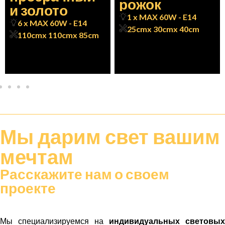
рожок
и золото
1 x MAX 60W - E14
6 x MAX 60W - E14
25cm
x 30cm
x 40cm
110cm
x 110cm
x 85cm
Мы дарим
свет
вашим
мечтам
Расскажите нам о своем
проекте
Мы специализируемся на
индивидуальных световых