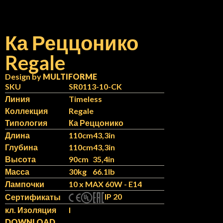
Ка Реццонико
Regale
N
IT
Design by
MULTIFORME
SKU
SR0113-10-CK
Линия
Timeless
Коллекция
Regale
Типология
Ка Реццонико
Длина
110cm
43,3in
Глубина
110cm
43,3in
Высота
90cm
35,4in
Масса
30kg
66.1lb
Лампочки
10 x MAX 60W - E14
IP 20
Сертификаты
кл. Изоляция
I
DOWNLOAD