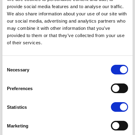
provide social media features and to analyse our traffic.
K1 - BRUSHED GOLD
We also share information about your use of our site with
our social media, advertising and analytics partners who
may combine it with other information that you’ve
provided to them or that they’ve collected from your use
of their services.
N - POLISHED NICKEL
Consent
Necessary
Selection
Preferences
N1 - BRUSHED NICKEL
Statistics
Не останавливайтесь на том, что видите: каждый
продукт можно настроить в том цвете и отделке,
которые вы предпочитаете.
Marketing
Изучите цветовую шкалу