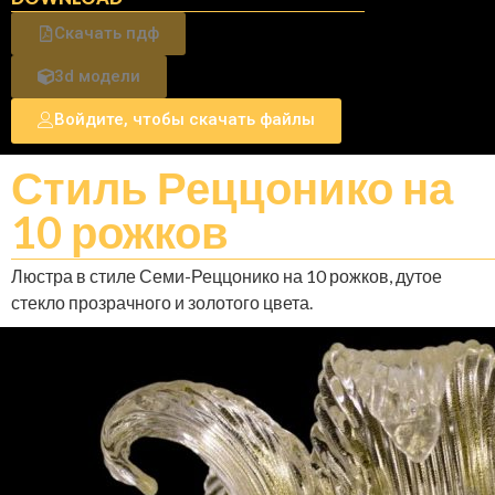
Скачать пдф
3d модели
Войдите, чтобы скачать файлы
Стиль Реццонико на
10 рожков
Люстра в стиле Семи-Реццонико на 10 рожков, дутое
стекло прозрачного и золотого цвета.