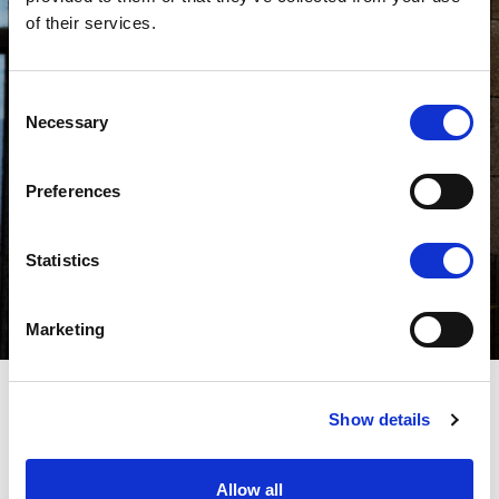
of their services.
Consent
Necessary
Selection
Preferences
Statistics
Marketing
Show details
PREV
NEXT
STICK INSECT CON SUGO CREATIONS AL FUORISALONE
PROSSIMI EVENTI: ICFF NEW YORK E CLERKENWELL DESIGN LONDRA
Allow all