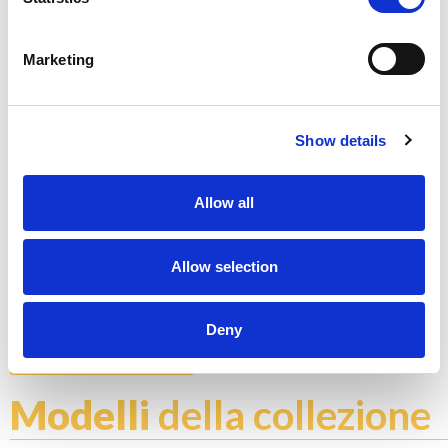
Marketing
C - CROMO LUCIDO
Show details
Allow all
Allow selection
K - POLISHED GOLD
Non fermarti a ciò che vedi, ogni prodotto è
personalizzabile nel colore e finitura che preferisci
Deny
Esplora color chart
Modelli
della collezione