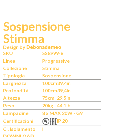
Sospensione
Stimma
N
IT
Design by
Debonademeo
SKU
SS8999-8
Linea
Progressive
Collezione
Stimma
Tipologia
Sospensione
Larghezza
100cm
39,4in
Profondità
100cm
39,4in
Altezza
75cm
29,5in
Peso
20kg
44.1lb
Lampadine
8 x MAX 20W - G9
IP 20
Certificazioni
Cl. Isolamento
I
DOWNLOAD