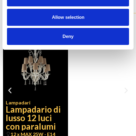
Modelli
della collezione
Allow selection
Tutti i nostri lampadari sono disponibili in diverse varianti e
pienamente personalizzabili.
Deny
SEP1222-6+6-ED
Lampadari
Lampadario di
lusso 12 luci
con paralumi
12 x MAX 25W - E14