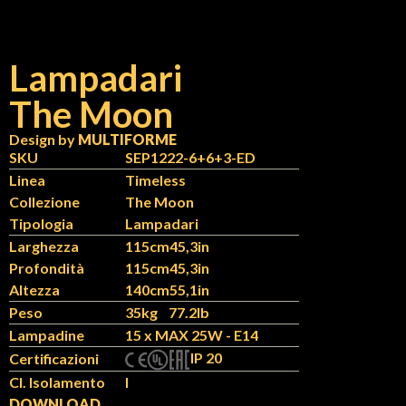
Lampadari
The Moon
N
IT
Design by
MULTIFORME
SKU
SEP1222-6+6+3-ED
Linea
Timeless
Collezione
The Moon
Tipologia
Lampadari
Larghezza
115cm
45,3in
Profondità
115cm
45,3in
Altezza
140cm
55,1in
Peso
35kg
77.2lb
Lampadine
15 x MAX 25W - E14
IP 20
Certificazioni
Cl. Isolamento
I
DOWNLOAD