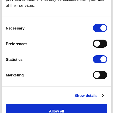
of their services.
K1 - BRUSHED GOLD
Consent
Necessary
Selection
Preferences
N - POLISHED NICKEL
Statistics
Marketing
N1 - BRUSHED NICKEL
Non fermarti a ciò che vedi, ogni prodotto è
Show details
personalizzabile nel colore e finitura che preferisci
Esplora color chart
Allow all