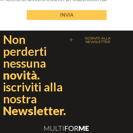
INVIA
Non
ISCRIVITI ALLA
NEWSLETTER
perderti
nessuna
novità.
iscriviti alla
nostra
Newsletter.