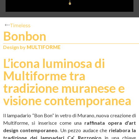
Timeless
Bonbon
N
IT
Design by
MULTIFORME
L’icona luminosa di
Multiforme tra
tradizione muranese e
visione contemporanea
Il lampadario “Bon Bon” in vetro di Murano, nuova creazione di
Multiforme, si inserisce come una
raffinata opera d’art
design contemporaneo
. Un pezzo audace che
rielabora la
tradizione dei lampadari Ca’ Rezzonico
in una chiave