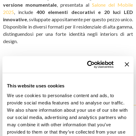
versione monumentale
, presentata al
Salone del Mobile
2025
, include
400 elementi decorativi e 20 luci LED
innovative
, sviluppate appositamente per questo pezzo unico.
Disponibile in diversi formati per il residenziale di alta gamma,
distinguendosi per una forte identità negli interiors di art
design.
Ascolta la playlist dedicata
This website uses cookies
Modelli
della collezione
We use cookies to personalise content and ads, to
provide social media features and to analyse our traffic.
Tutti i nostri lampadari sono disponibili in diverse varianti e
We also share information about your use of our site with
pienamente personalizzabili.
our social media, advertising and analytics partners who
may combine it with other information that you’ve
SR0888-6+8+6
provided to them or that they’ve collected from your use