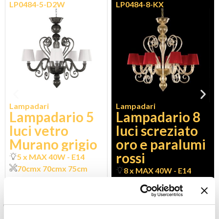
LP0484-5-D2W
LP0484-8-KX
Lampadari
Lampadari
Lampadario 5
Lampadario 8
luci vetro
luci screziato
Murano grigio
oro e paralumi
rossi
5 x MAX 40W - E14
70cm
x 70cm
x 75cm
8 x MAX 40W - E14
85cm
x 85cm
x 80cm