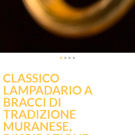
CLASSICO
LAMPADARIO A
BRACCI DI
TRADIZIONE
MURANESE,