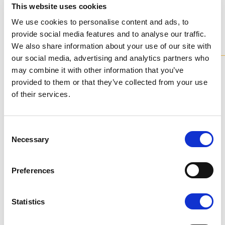
This website uses cookies
Personalizzabile
e su
We use cookies to personalise content and ads, to
provide social media features and to analyse our traffic.
misura
We also share information about your use of our site with
our social media, advertising and analytics partners who
Colori disponibili
may combine it with other information that you’ve
provided to them or that they’ve collected from your use
of their services.
Consent
Necessary
Selection
A1 - AMBRA
Preferences
Statistics
C - CRISTALLO