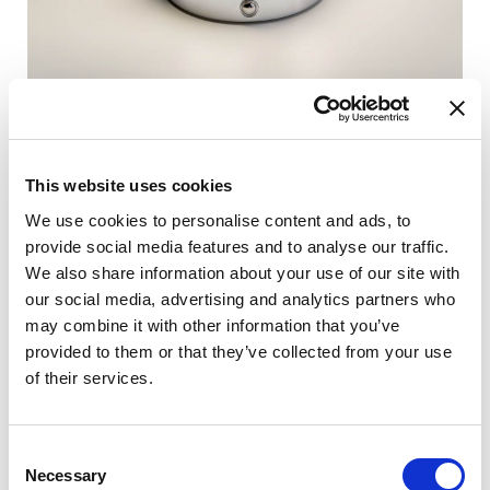
Vetro soffiato di Murano
: sfera bianca con pastiglie
This website uses cookies
colorate applicate a caldo.
We use cookies to personalise content and ads, to
Design portatile
: senza cavi, ricaricabile con sistema
provide social media features and to analyse our traffic.
USB-C, libera di muoversi nello spazio.
We also share information about your use of our site with
Luce dimmerabile
: intensità regolabile con sistema
our social media, advertising and analytics partners who
touch.
may combine it with other information that you’ve
Tre varianti colore
: rosso, verde e blu.
provided to them or that they’ve collected from your use
Base cromata
: una piccola “astronave” lucida su cui
of their services.
Tripop atterra.
Consent
Necessary
Selection