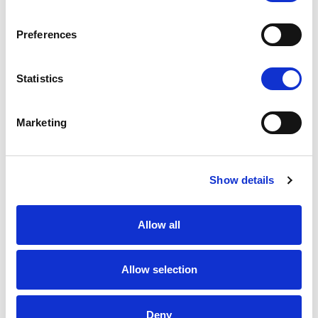
Preferences
Statistics
Marketing
Show details
Allow all
Allow selection
Con il suo
linguaggio giocoso e visionario
, Matteo Cibic
trasforma Tripop in un oggetto ibrido: un po’ lampada, un po’
Deny