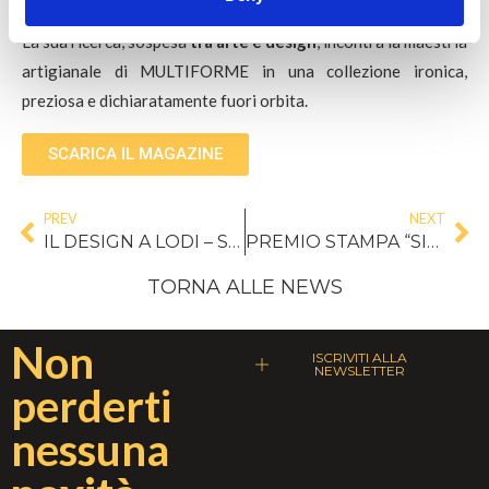
personaggio, un po’ piccolo talismano luminoso.
La sua ricerca, sospesa
tra arte e design
, incontra la maestria
artigianale di MULTIFORME in una collezione ironica,
preziosa e dichiaratamente fuori orbita.
SCARICA IL MAGAZINE
PREV
NEXT
IL DESIGN A LODI – STORIE IN MOVIMENTO
PREMIO STAMPA “SILVANO OLDANI”
TORNA ALLE NEWS
Non
ISCRIVITI ALLA
NEWSLETTER
perderti
nessuna