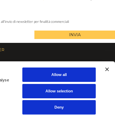
ll'invio di newsletter per finalità commerciali
INVIA
ER
LIGHTING
AREA RISERVATA
Allow all
TIMELESS
REGISTRATI
alyse
PROGRESSIVE
AREA DOWNLOAD
Allow selection
MULTITUDES
Deny