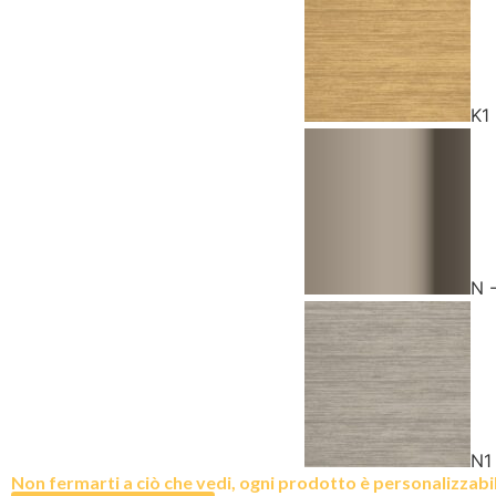
K1
N 
N1
Non fermarti a ciò che vedi, ogni prodotto è personalizzabile