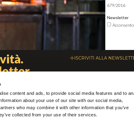
679/2016
Newsletter
Acconsento a
vità.
ISCRIVITI ALLA NEWSLETT
etter.
s
AZIENDA
SERVIZI
CHI SIAMO
DOWNLOAD
ise content and ads, to provide social media features and to an
information about your use of our site with our social media,
IL NOSTRO METODO
COLOR CHART
partners who may combine it with other information that you’ve
PROGETTI
PRODOTTI CUSTOM
ey’ve collected from your use of their services.
DESIGNERS
RESTAURO