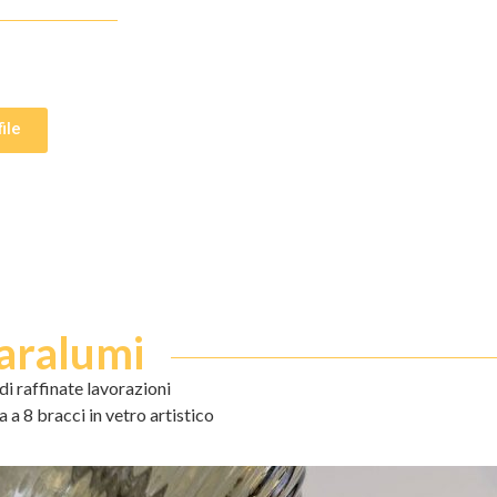
ile
paralumi
di raffinate lavorazioni
a a 8 bracci in vetro artistico