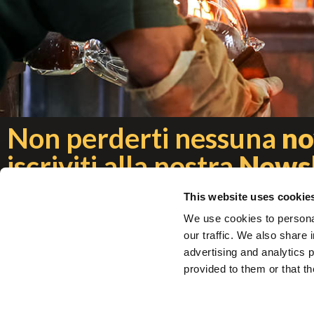
Non perderti nessuna
no
iscriviti alla nostra
Newsl
This website uses cookie
We use cookies to personal
info@multiforme.eu
our traffic. We also share 
advertising and analytics 
+39 049 938 7669
provided to them or that th