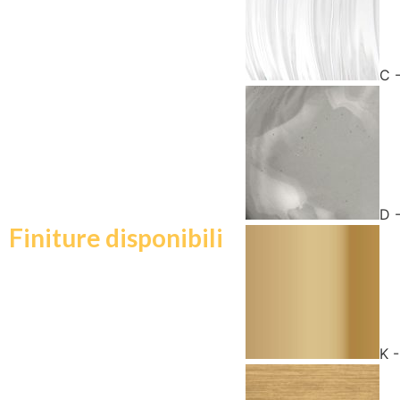
C 
D 
Finiture disponibili
K 