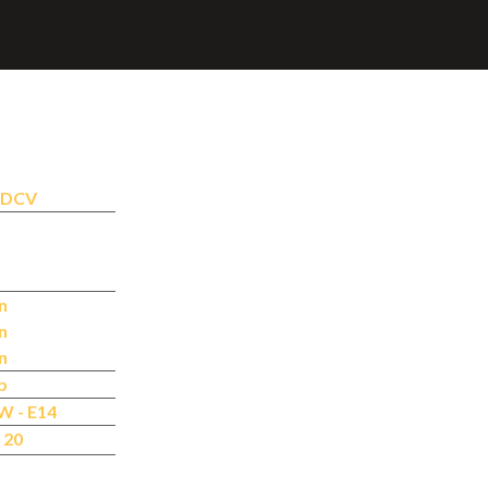
-DCV
n
n
n
b
W - E14
 20