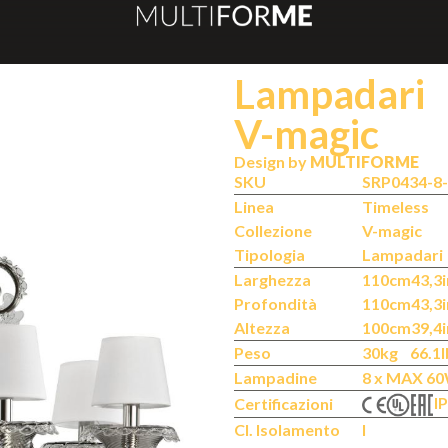
Lampadari
V-magic
Design by
MULTIFORME
SKU
SRP0434-8
Linea
Timeless
Collezione
V-magic
Tipologia
Lampadari
Larghezza
110cm
43,3i
Profondità
110cm
43,3i
Altezza
100cm
39,4i
Peso
30kg
66.1l
Lampadine
8 x MAX 60
IP
Certificazioni
Cl. Isolamento
I