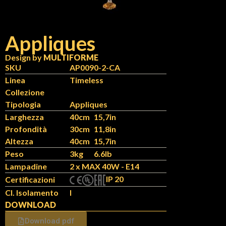
Appliques
Design by
MULTIFORME
N
IT
SKU
AP0090-2-CA
Linea
Timeless
Collezione
Tipologia
Appliques
Larghezza
40cm
15,7in
Profondità
30cm
11,8in
Altezza
40cm
15,7in
Peso
3kg
6.6lb
Lampadine
2 x MAX 40W - E14
IP 20
Certificazioni
Cl. Isolamento
I
DOWNLOAD
Download pdf