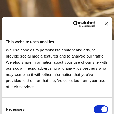
This website uses cookies
We use cookies to personalise content and ads, to
Modelli
della collezione
provide social media features and to analyse our traffic.
We also share information about your use of our site with
Tutti i nostri lampadari sono disponibili in diverse varianti e
our social media, advertising and analytics partners who
pienamente personalizzabili.
may combine it with other information that you’ve
provided to them or that they’ve collected from your use
AP0090-1-CA
DPL0090-6+12-C
of their services.
Consent
Necessary
Selection