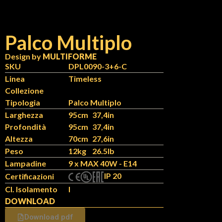
Palco Multiplo
Design by
MULTIFORME
N
IT
SKU
DPL0090-3+6-C
Linea
Timeless
Collezione
Tipologia
Palco Multiplo
Larghezza
95cm
37,4in
Profondità
95cm
37,4in
Altezza
70cm
27,6in
Peso
12kg
26.5lb
Lampadine
9 x MAX 40W - E14
IP 20
Certificazioni
Cl. Isolamento
I
DOWNLOAD
Download pdf