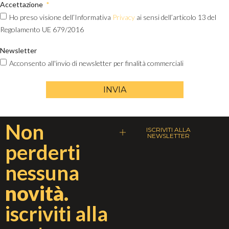
Accettazione
Ho preso visione dell’Informativa
Privacy
ai sensi dell’articolo 13 del
Regolamento UE 679/2016
Newsletter
Acconsento all'invio di newsletter per finalità commerciali
INVIA
Non
ISCRIVITI ALLA
NEWSLETTER
perderti
nessuna
novità.
iscriviti alla