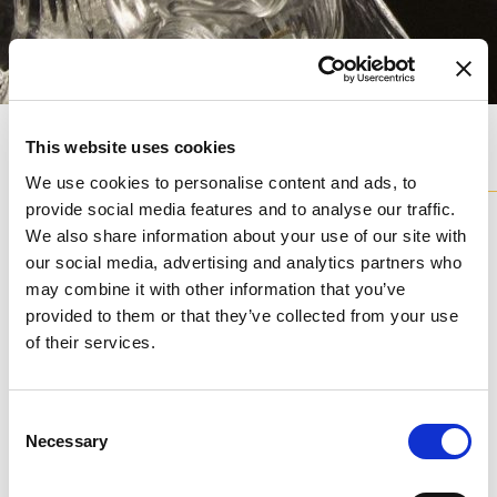
Modelli
della collezione
This website uses cookies
We use cookies to personalise content and ads, to
Tutti i nostri lampadari sono disponibili in diverse varianti e
provide social media features and to analyse our traffic.
pienamente personalizzabili.
We also share information about your use of our site with
our social media, advertising and analytics partners who
L0090-8-CK
AP0090-1-CA
may combine it with other information that you’ve
provided to them or that they’ve collected from your use
of their services.
Consent
Necessary
Selection