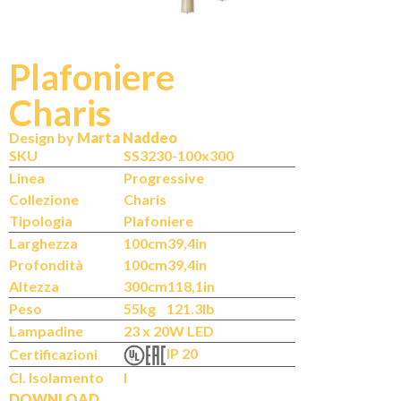
Plafoniere
Charis
N
IT
Design by
Marta Naddeo
SKU
SS3230-100x300
Linea
Progressive
Collezione
Charis
Tipologia
Plafoniere
Larghezza
100cm
39,4in
Profondità
100cm
39,4in
Altezza
300cm
118,1in
Peso
55kg
121.3lb
Lampadine
23 x 20W LED
IP 20
Certificazioni
Cl. Isolamento
I
DOWNLOAD