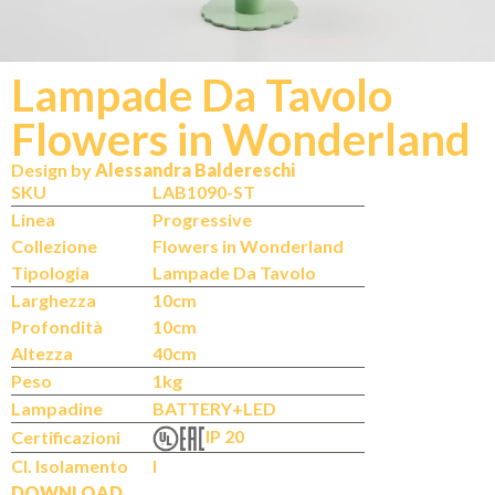
Lampade Da Tavolo
Flowers in Wonderland
N
IT
Design by
Alessandra Baldereschi
SKU
LAB1090-ST
Linea
Progressive
Collezione
Flowers in Wonderland
Tipologia
Lampade Da Tavolo
Larghezza
10cm
Profondità
10cm
Altezza
40cm
Peso
1kg
Lampadine
BATTERY+LED
IP 20
Certificazioni
Cl. Isolamento
I
DOWNLOAD