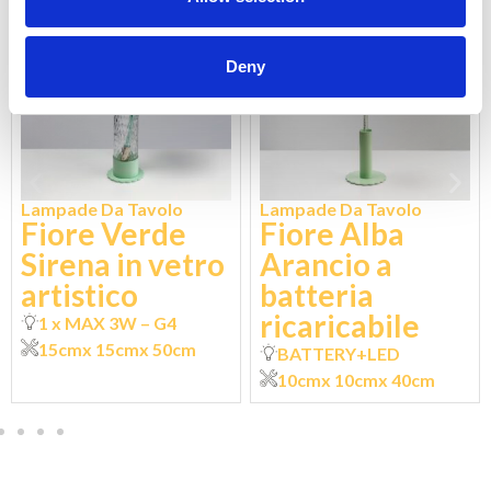
Deny
Lampade Da Tavolo
Lampade Da Tavolo
Fiore Verde
Fiore Alba
Sirena in vetro
Arancio a
artistico
batteria
ricaricabile
1 x MAX 3W – G4
15cm
x 15cm
x 50cm
BATTERY+LED
10cm
x 10cm
x 40cm