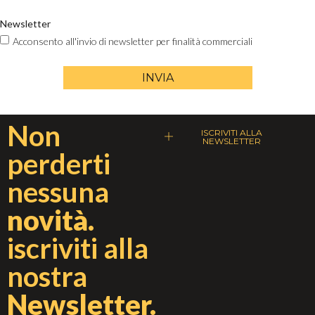
Newsletter
Acconsento all'invio di newsletter per finalità commerciali
INVIA
Non
ISCRIVITI ALLA
NEWSLETTER
perderti
nessuna
novità.
iscriviti alla
nostra
Newsletter.