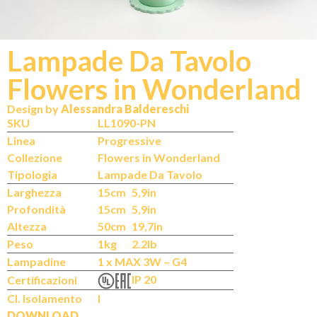
Lampade Da Tavolo
Flowers in Wonderland
N
IT
Design by
Alessandra Baldereschi
SKU
LL1090-PN
Linea
Progressive
Collezione
Flowers in Wonderland
Tipologia
Lampade Da Tavolo
Larghezza
15cm
5,9in
Profondità
15cm
5,9in
Altezza
50cm
19,7in
Peso
1kg
2.2lb
Lampadine
1 x MAX 3W – G4
IP 20
Certificazioni
Cl. Isolamento
I
DOWNLOAD