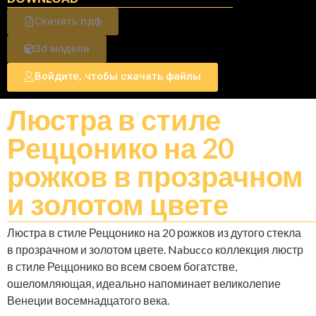
Скачать пдф
3d модели
Войдите, чтобы скачать файлы
Люстра в стиле
Реццонико на 20
рожков в прозрачном
и золотом цвете
Люстра в стиле Реццонико на 20 рожков из дутого стекла
в прозрачном и золотом цвете. Nabucco коллекция люстр
в стиле Реццонико во всем своем богатстве,
ошеломляющая, идеально напоминает великолепие
Венеции восемнадцатого века.