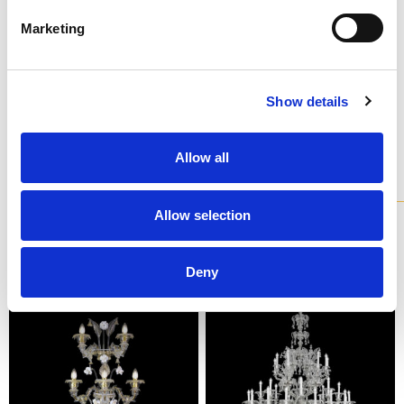
Marketing
N1 - BRUSHED NICKEL
Не останавливайтесь на том, что видите: каждый
продукт можно настроить в том цвете и отделке,
которые вы предпочитаете.
Show details
Изучите цветовую шкалу
Allow all
Модели
из коллекции
Все наши люстры доступны в различных вариантах и ​​
Allow selection
полностью индивидуализируются.
Deny
APR0739-3+2-CKWZ
R0739-16+8+8-C