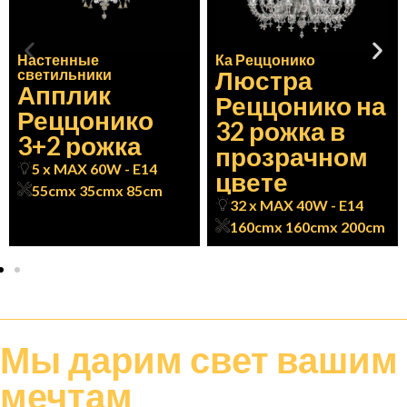
Настенные
Ка Реццонико
Люстра
светильники
Апплик
Реццонико на
Реццонико
32 рожка в
3+2 рожка
прозрачном
5 x MAX 60W - E14
цвете
55cm
x 35cm
x 85cm
32 x MAX 40W - E14
160cm
x 160cm
x 200cm
Мы дарим
свет
вашим
мечтам