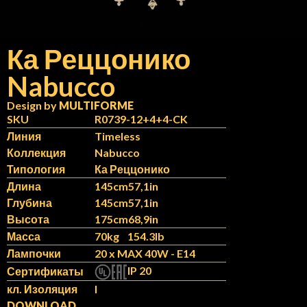
Ка Реццонико
Nabucco
N
IT
Design by
MULTIFORME
SKU
R0739-12+4+4-CK
Линия
Timeless
Коллекция
Nabucco
Типология
Ка Реццонико
Длина
145cm
57,1in
Глубина
145cm
57,1in
Высота
175cm
68,9in
Масса
70kg
154.3lb
Лампочки
20 x MAX 40W - E14
IP 20
Сертификаты
кл. Изоляция
I
DOWNLOAD