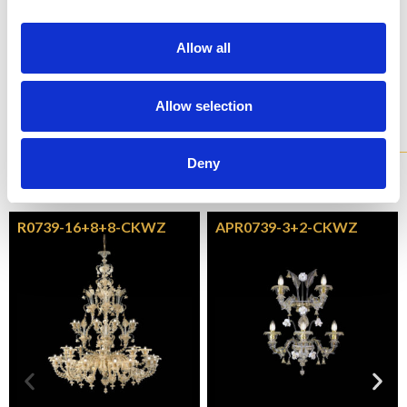
N1 - BRUSHED NICKEL
Non fermarti a ciò che vedi, ogni prodotto è
Allow all
personalizzabile nel colore e finitura che preferisci
Esplora color chart
Allow selection
Modelli
della collezione
Deny
Tutti i nostri lampadari sono disponibili in diverse varianti e
pienamente personalizzabili.
R0739-16+8+8-CKWZ
APR0739-3+2-CKWZ