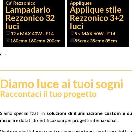
Ca' Rezzonico
Appliques
Lampadario
Applique stile
Rezzonico 32
Rezzonico 3+2
luci
luci
32 x MAX 40W - E14
5 x MAX 60W - E14
160cm
x 160cm
x 200cm
55cm
x 35cm
x 85cm
Diamo
luce
ai tuoi sogni
Raccontaci il tuo progetto
Siamo specializzati in
soluzioni di illuminazione custom e su
misura
e dotati di certificazioni per progetti internazionali.
Vuoi maggiori informazioni su come lavoriamo, i nostri prodotti, o