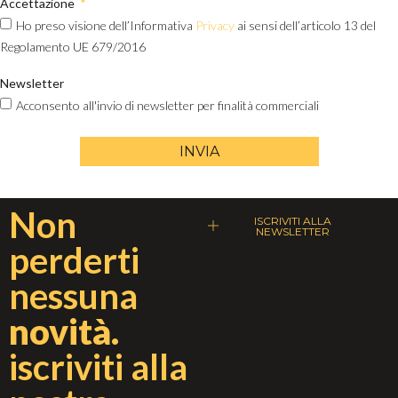
Accettazione
Ho preso visione dell’Informativa
Privacy
ai sensi dell’articolo 13 del
Regolamento UE 679/2016
Newsletter
Acconsento all'invio di newsletter per finalità commerciali
INVIA
Non
ISCRIVITI ALLA
NEWSLETTER
perderti
nessuna
novità.
iscriviti alla