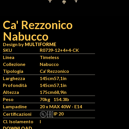
Ca' Rezzonico
Nabucco
N
IT
Design by
MULTIFORME
SKU
R0739-12+4+4-CK
Linea
Timeless
Collezione
Nabucco
Tipologia
Ca' Rezzonico
Larghezza
145cm
57,1in
Profondità
145cm
57,1in
Altezza
175cm
68,9in
Peso
70kg
154.3lb
Lampadine
20 x MAX 40W - E14
IP 20
Certificazioni
Cl. Isolamento
I
DOWNLOAD