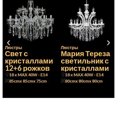
Люстры
Люстры
Свет с
Мария Тереза
кристаллами
светильник с
12+6 рожков
кристаллами
18 x MAX 40W - E14
18 x MAX 40W - E14
85cm
x 85cm
x 75cm
80cm
x 80cm
x 80cm